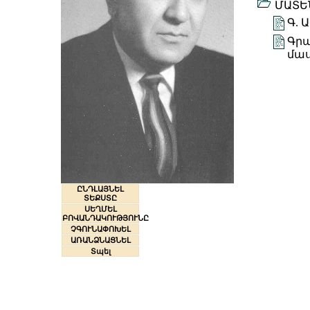
ՄԱՏԵ
Գ. 
Գրա
մա
ԸՆԴԼԱՅՆԵԼ
ՏԵՔՍՏԸ
ՍԵՂՄԵԼ
ԲՈՎԱՆԴԱԿՈՒԹՅՈՒՆԸ
ՉԳՈՒՆԱՓՈԽԵԼ
ԱՌԱՆՁՆԱՑՆԵԼ
Տպել