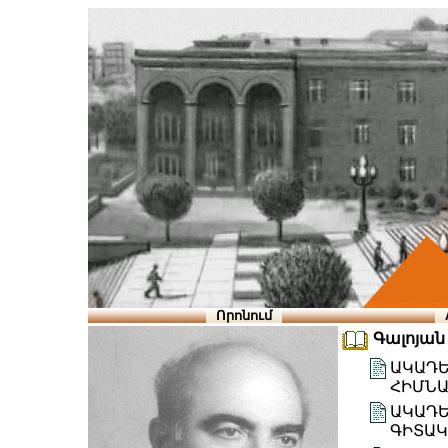
Որոնում
Գալոյան 
ԱԿԱԴԵ
ՀԻՄՆԱ
ԱԿԱԴԵ
ԳԻՏԱԿ