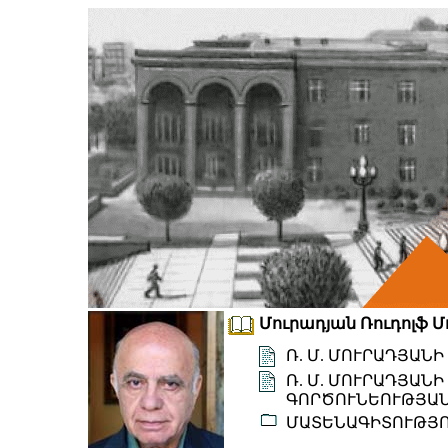
Մուրադյան Ռուդոլֆ Մո
Ռ. Մ. ՄՈՒՐԱԴՅԱՆ
Ռ. Մ. ՄՈՒՐԱԴՅԱՆ
ԳՈՐԾՈՒՆԵՈՒԹՅԱՆ
ՄԱՏԵՆԱԳԻՏՈՒԹՅ