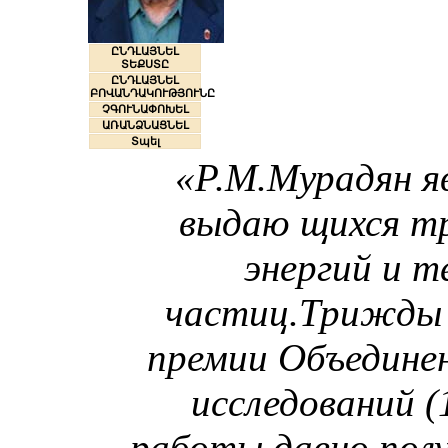
ԸՆԴԼԱՅՆԵԼ
ՏԵՔՍՏԸ
ԸՆԴԼԱՅՆԵԼ
ԲՈՎԱՆԴԱԿՈՒԹՅՈՒՆԸ
ՉԳՈՒՆԱՓՈԽԵԼ
ԱՌԱՆՁՆԱՑՆԵԼ
Տպել
«Р.М.Мурадян я
выдаю щихся тр
энергий и 
частиц.Трижды 
премии Объедине
исследований (1
работы давно пол