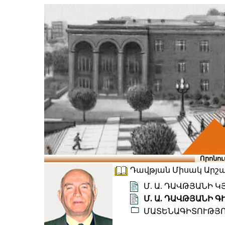
Որոնու
Դավթյան Միսակ Արշամի
Մ. Ա. ԴԱՎԹՅԱՆԻ 
Մ. Ա. ԴԱՎԹՅԱՆԻ
ՄԱՏԵՆԱԳԻՏՈՒԹՅ