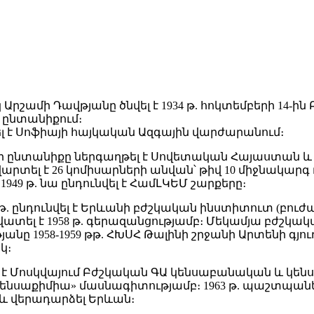
Արշամի Դավթյանը ծնվել է 1934 թ. հոկտեմբերի 14-ին
 ընտանիքում։
րել է Սոֆիայի հայկական Ազգային վարժարանում։
երի ընտանիքը ներգաղթել է Սովետական Հայաստան 
վարտել է 26 կոմիսարների անվան՝ թիվ 10 միջնակարգ
949 թ. նա ընդունվել է ՀամԼԿԵՄ շարքերը։
2 թ. ընդունվել է Երևանի բժշկական ինստիտուտ (բո
վատել է 1958 թ. գերազանցությամբ։ Մեկամյա բժշկ
անը 1958-1959 թթ. ՀԽՍՀ Թալինի շրջանի Արտենի գյու
կ։
վել է Մոսկվայում Բժշկական ԳԱ կենսաբանական և կե
նսաքիմիա» մասնագիտությամբ։ 1963 թ. պաշտպանե
և վերադարձել Երևան։