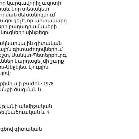
ևոր կարգավորիչ ազոտի
 նաև նոր տեսակետ
որման մեխանիզմում՝
պացուցել է, որ արտակարգ
ջների բաղադրամասերի
ուցների սինթեզը։
, ակնարկային գիտական
գային գիտաժողովներում
պեշտ, Սանկտ-Պետերբուրգ,
ններ կարդացել մի շարք
նջելես, Լյուբլին,
լով։
քիմիայի բաժին։ 1978
յանքի ծագման և
ավթյանի անմիջական
թեկնածուական և 4
ի գծով գիտական