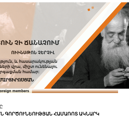
Տուն
Օգնություն
ՆԱԽԱՊԱՏՎՈՒԹՅՈՒՆՆԵՐ
oreign members
Ը
ԱՆ ԳՈՐԾՈՒՆԵՈՒԹՅԱՆ ՀԱՄԱՌՈՏ ԱԿՆԱՐԿ