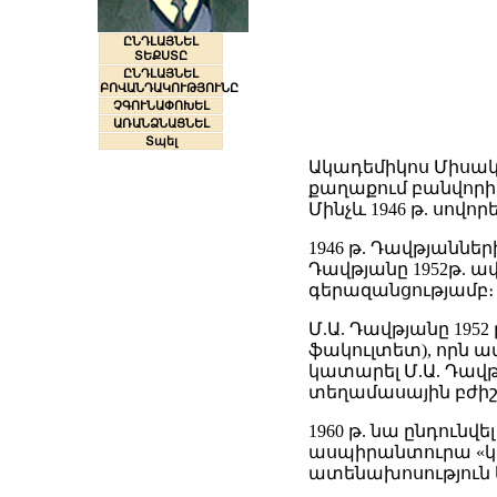
ԸՆԴԼԱՅՆԵԼ
ՏԵՔՍՏԸ
ԸՆԴԼԱՅՆԵԼ
ԲՈՎԱՆԴԱԿՈՒԹՅՈՒՆԸ
ՉԳՈՒՆԱՓՈԽԵԼ
ԱՌԱՆՁՆԱՑՆԵԼ
Տպել
Ակադեմիկոս Միսակ 
քաղաքում բանվորի
Մինչև 1946 թ. սովո
1946 թ. Դավթյանն
Դավթյանը 1952թ. ա
գերազանցությամբ։ 1
Մ.Ա. Դավթյանը 195
ֆակուլտետ), որն ա
կատարել Մ.Ա. Դավթյ
տեղամասային բժիշ
1960 թ. նա ընդուն
ասպիրանտուրա «կե
ատենախոսություն 