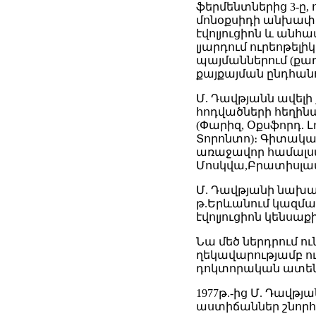
ֆերմենտներից 3-ը
մոնօքսիդի անխափա
էվոլյուցիոն և ան
լյարդում ուրեոթել
պայմաններում (քա
քայքայման ընդհան
Մ. Դավթյանն ավելի
հոդվածների հեղինա
(Փարիզ, Օքսֆորդ. 
Տորոնտո)։ Գիտակա
առաջավոր համալսար
Մոսկվա,Բրատիսլավ
Մ. Դավթյանի նախաձ
թ.Երևանում կազմա
էվոլյուցիոն կենսաք
Նա մեծ ներդրում 
ղեկավարությամբ ո
դոկտորական ատեն
1977թ.-ից Մ. Դավթ
աստիճաններ շնորհ