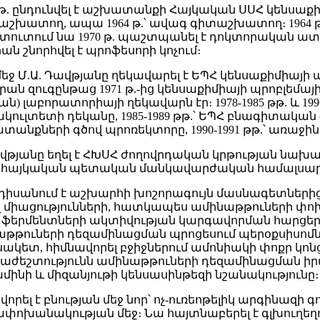
3 թ. ընդունվել է աշխատանքի Հայկական ՍՍՀ կենսաք
շխատող, ապա 1964 թ.՝ ավագ գիտաշխատող։ 1964 թ.
իտուտում նա 1970 թ. պաշտպանել է դոկտորական ատ
րան շնորհվել է պրոֆեսորի կոչում։
դմեջ Մ.Ա. Դավթյանը ղեկավարել է ԵՊՀ կենսաքիմիայի
ն զուգընթաց 1971 թ.-ից կենսաքիմիայի պրոբլեմայի
աբորատորիայի ղեկավարն էր։ 1978-1985 թթ. և 1996-1
ուլտետի դեկանը, 1985-1989 թթ.՝ ԵՊՀ բնագիտական
անքների գծով պրոռեկտորը, 1990-1991 թթ.՝ առաջի
 Դավթյանը եղել է ՀԽՍՀ ժողովրդական կրթության նախարա
ն հայկական պետական մանկավարժական համալսար
նդիսանում է աշխարհի խոշորագույն մասնագետներից
միացությունների, հատկապես ամինաթթուների փո
րմենտների ակտիվության կարգավորման հարցեր
աթթուների դեզամինացման պրոցեսում պերօքսիսոմն
սակետ, հիմնավորել բջիջներում ամոնիակի փոքր կո
ժեշտությունն ամինաթթուների դեզամինացման ի
տամինի և միզանյութի կենսասինթեզի նշանակությունը։
որել է բնության մեջ նոր՝ ոչ-ուռեոթելիկ արգինազի գ
ափոխանակության մեջ։ Նա հայտնաբերել է գլխուղեղո