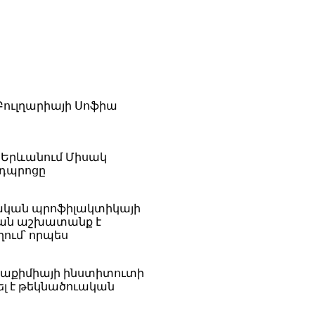
 Բուլղարիայի Սոֆիա
և Երևանում Միսակ
 դպրոցը
ւժական պրոֆիլակտիկայի
ական աշխատանք է
ղում՝ որպես
նսաքիմիայի ինստիտուտի
լ է թեկնածուական