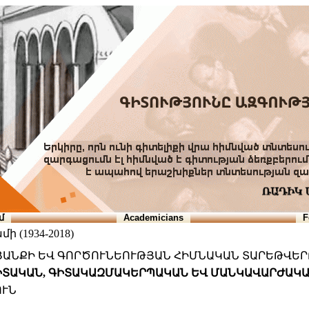
մ
Academicians
F
 (1934-2018)
ԿՅԱՆՔԻ ԵՎ ԳՈՐԾՈՒՆԵՈՒԹՅԱՆ ՀԻՄՆԱԿԱՆ ՏԱՐԵԹՎԵՐ
 ԳԻՏԱԿԱՆ, ԳԻՏԱԿԱԶՄԱԿԵՐՊԱԿԱՆ ԵՎ ՄԱՆԿԱՎԱՐԺԱԿ
ՈՒՆ