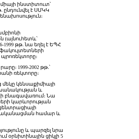
իմիայի ինստիտուտ՝
 ընդունվել է ՍՄԿԿ
ենախոսություն։
 ամբիոնի
ն (այնուհետև՝
999 թթ. նա եղել է ԵՊՀ
 ֆակուլտետների
ն պրոռեկտորը։
րը։ 1999-2002 թթ.՝
անի ռեկտորը։
 մեկը կենսաքիմիայի
խանակության և
ի բնագավառում։ Նա
երի կարևորության
նցենտրացիայի
րականացման համար և
ոյությունը և պարզել նրա
ւմ օրնիտինային ցիկլի 5