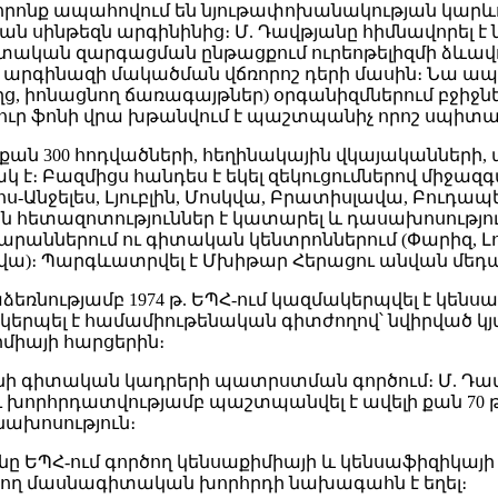
, որոնք ապահովում են նյութափոխանակության կար
ն սինթեզն արգինինից։ Մ. Դավթյանը հիմնավորել է
հատական զարգացման ընթացքում ուրեոթելիզմի ձևավ
իկ արգինազի մակածման վճռորոշ դերի մասին։ Նա ա
ղց, իոնացնող ճառագայթներ) օրգանիզմներում բջի
ուր ֆոնի վրա խթանվում է պաշտպանիչ որոշ սպիտակ
 քան 300 հոդվածների, հեղինակային վկայականների
կ է։ Բազմիցս հանդես է եկել զեկուցումներով միջազ
Լոս-Անջելես, Լյուբլին, Մոսկվա, Բրատիսլավա, Բուդա
ն հետազոտություններ է կատարել և դասախոսությու
աններում ու գիտական կենտրոններում (Փարիզ, Լոս-Ա
ա)։ Պարգևատրվել է Մխիթար Հերացու անվան մեդա
եռնությամբ 1974 թ. ԵՊՀ-ում կազմակերպվել է կենսա
կերպել է համամիութենական գիտժողով՝ նվիրված կ
իմիայի հարցերին։
ունի գիտական կադրերի պատրստման գործում։ Մ. Դ
ւ խորհրդատվությամբ պաշտպանվել է ավելի քան 70 
ախոսություն։
յանը ԵՊՀ-ում գործող կենսաքիմիայի և կենսաֆիզիկայ
ող մասնագիտական խորհրդի նախագահն է եղել։