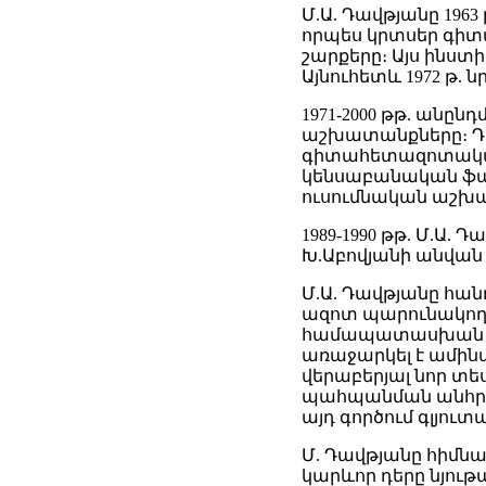
Մ.Ա. Դավթյանը 196
որպես կրտսեր գիտա
շարքերը։ Այս ինստ
Այնուհետև 1972 թ. ն
1971-2000 թթ. անըն
աշխատանքները։ Դրա
գիտահետազոտական) լ
կենսաբանական ֆակ
ուսումնական աշխատ
1989-1990 թթ. Մ.Ա.
Խ.Աբովյանի անվա
Մ.Ա. Դավթյանը հա
ազոտ պարունակող 
համապատասխան ֆե
առաջարկել է ամին
վերաբերյալ նոր տե
պահպանման անհրա
այդ գործում գլյու
Մ. Դավթյանը հիմնավ
կարևոր դերը նյութ