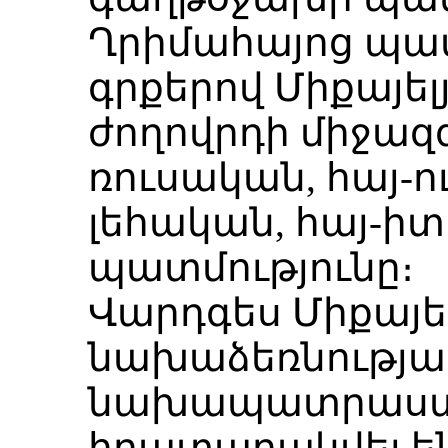
Ղրիմահայոց պա
գրքերով Միքայել
ժողովրդի միջազգ
ռուսական, հայ-ո
լեհական, հայ-ի
պատմությունը։
Վարդգես Միքայե
նախաձեռնությամ
նախապատրաստվել
հրատարակվել ե