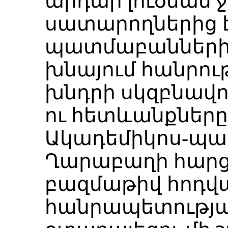
արդար լուծման 
սատարողներից է
պատմաբաններից,
խնայում հանրութ
խնդրի սկզբնավ
ու հետևանքները
Ակադեմիկոս-պա
Ղարաբաղի հարց
բազմաթիվ հոդվա
հանրապետության