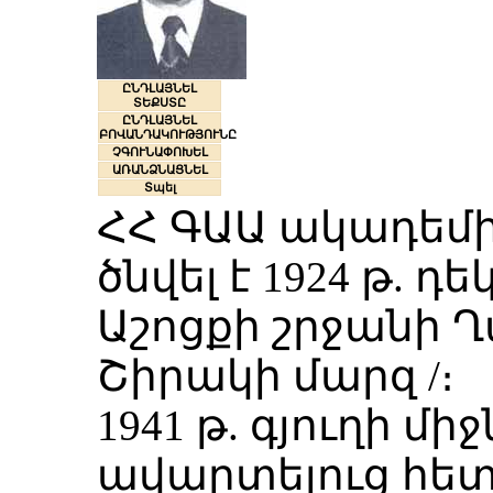
ԸՆԴԼԱՅՆԵԼ
ՏԵՔՍՏԸ
ԸՆԴԼԱՅՆԵԼ
ԲՈՎԱՆԴԱԿՈՒԹՅՈՒՆԸ
ՉԳՈՒՆԱՓՈԽԵԼ
ԱՌԱՆՁՆԱՑՆԵԼ
Տպել
ՀՀ ԳԱԱ ակադեմիկ
ծնվել է 1924 թ. 
Աշոցքի շրջանի Ղա
Շիրակի մարզ /։
1941 թ. գյուղի 
ավարտելուց հետո