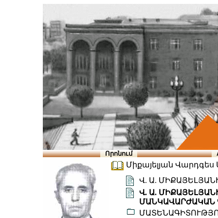
Որոնում
Միքայելյան Վարդգես Ալ
Վ. Ա. ՄԻՔԱՅԵԼՅԱ
Վ. Ա. ՄԻՔԱՅԵԼՅԱ
ՄԱՆԿԱՎԱՐԺԱԿԱՆ 
ՄԱՏԵՆԱԳԻՏՈՒԹՅ