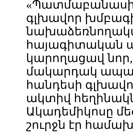
«Պատմաբանասի
գլխավոր խմբագի
նախաձեռնողակա
հայագիտական ա
կարողացավ նոր,
մակարդակ ապահո
հանդեսի գլխավոր
ակտիվ հեղինակն
Ակադեմիկոսը մե
շուրջն էր համա