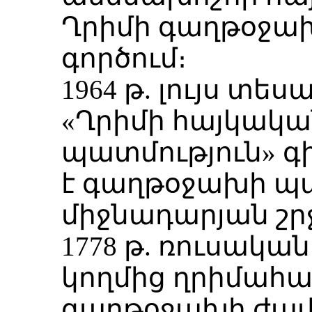
Ղրիմի գաղթօջա
գործում։
1964 թ. լույս տես
«Ղրիմի հայկակա
պատմություն» գ
է գաղթօջախի պ
միջնադարյան շր
1778 թ. ռուսակ
կողմից ղրիմահա
գաղթօջախի ժամ