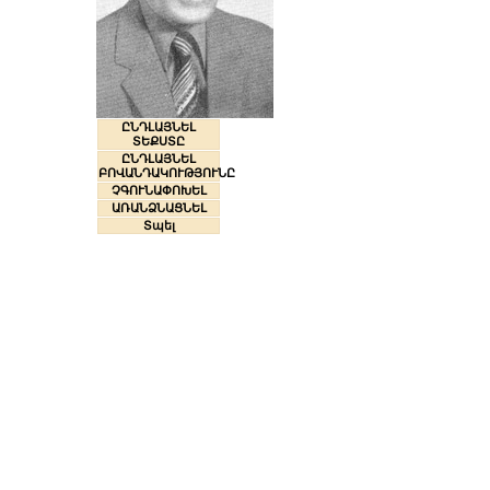
ԸՆԴԼԱՅՆԵԼ
ՏԵՔՍՏԸ
ԸՆԴԼԱՅՆԵԼ
ԲՈՎԱՆԴԱԿՈՒԹՅՈՒՆԸ
ՉԳՈՒՆԱՓՈԽԵԼ
ԱՌԱՆՁՆԱՑՆԵԼ
Տպել