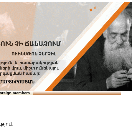
Տուն
Օգնություն
ՆԱԽԱՊԱՏՎՈՒԹՅՈՒՆՆԵՐ
oreign members
թյուն