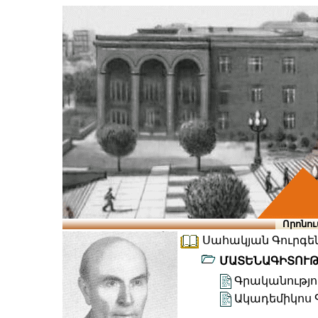
Որոնու
Սահակյան Գուրգեն 
ՄԱՏԵՆԱԳԻՏՈՒ
Գրականությու
Ակադեմիկոս 