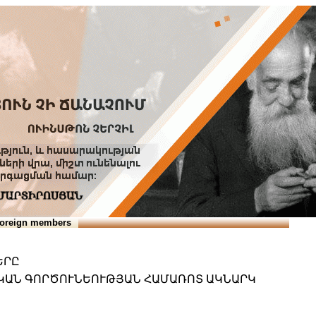
Տուն
Օգնություն
ՆԱԽԱՊԱՏՎՈՒԹՅՈՒՆՆԵՐ
oreign members
ԵՐԸ
ԱԿԱՆ ԳՈՐԾՈՒՆԵՈՒԹՅԱՆ ՀԱՄԱՌՈՏ ԱԿՆԱՐԿ