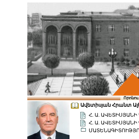
Որոնու
Ավետիսյան Հրանտ Ալեք
Հ. Ա. ԱՎԵՏԻՍՅԱՆ
Հ. Ա. ԱՎԵՏԻՍՅԱ
ՄԱՏԵՆԱԳԻՏՈՒԹՅ