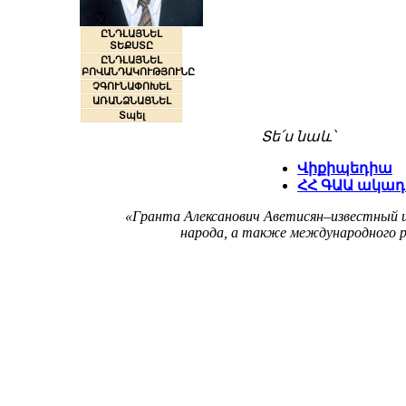
ԸՆԴԼԱՅՆԵԼ
ՏԵՔՍՏԸ
ԸՆԴԼԱՅՆԵԼ
ԲՈՎԱՆԴԱԿՈՒԹՅՈՒՆԸ
ՉԳՈՒՆԱՓՈԽԵԼ
ԱՌԱՆՁՆԱՑՆԵԼ
Տպել
Տե՛ս նաև՝
Վիքիպեդիա
ՀՀ ԳԱԱ ակադ
«Гранта Алексанович Аветисян–известный и
народа, а также международного ра