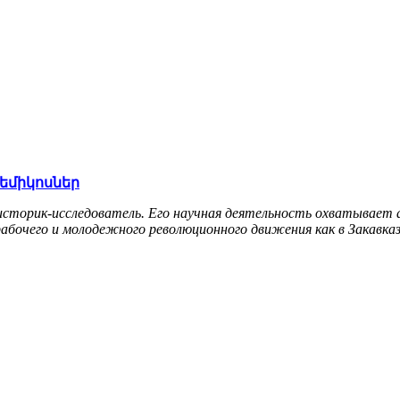
եմիկոսներ
сторик-исследователь. Его научная деятельность охватывает 
бочего и молодежного революционного движения как в Закавказь