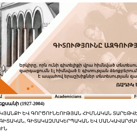
մ
Academicians
F
սանի (1927-2004)
Ի ԿՅԱՆՔԻ ԵՎ ԳՈՐԾՈՒՆԵՈՒԹՅԱՆ ՀԻՄՆԱԿԱՆ ՏԱՐԵԹՎ
ՆԻ ԳԻՏԱԿԱՆ, ԳԻՏԱԿԱԶՄԱԿԵՐՊԱԿԱՆ ԵՎ ՄԱՆԿԱՎԱՐԺ
ՈՒՆ