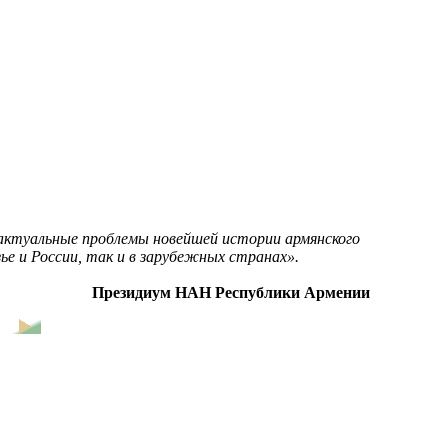
актуальные проблемы новейшей истории армянского
е и России, так и в зарубежных странах».
Президиум НАН Республики Армении