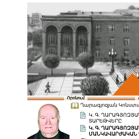
Որոնում
Ղարագյոզյան Կոնստան
Կ. Գ. ՂԱՐԱԳՅՈԶՅ
ՏԱՐԵԹՎԵՐԸ
Կ. Գ. ՂԱՐԱԳՅՈԶՅ
ՄԱՆԿԱՎԱՐԺԱԿԱՆ 