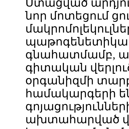
Ստացված արդյուն
նոր մոտեցում ցո
մակրոմոլեկուլնե
պաթոգենետիկա
գնահատմամբ, 
գիտական վերլու
օրգանիզմի տար
համակարգերի ե
գոյացություննե
ախտահարված վ