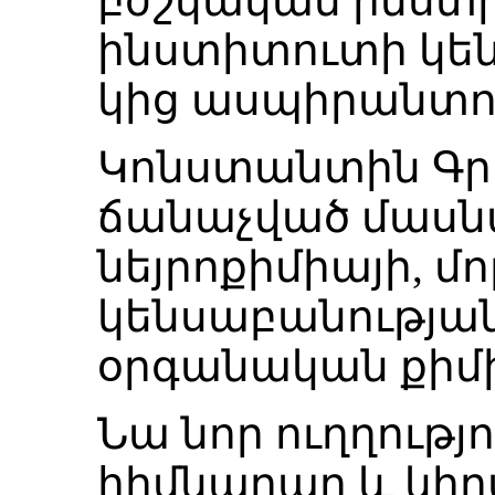
բժշկական ինստիտ
ինստիտուտի կե
կից ասպիրանտո
Կոնստանտին Գր
ճանաչված մասնա
նեյրոքիմիայի, մո
կենսաբանությա
օրգանական քիմ
Նա նոր ուղղությ
հիմնարար և կի