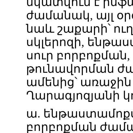
նկատվում է ինֆ
ժամանակ, այլ օր
նաև շաքարի՝ ու
սկլերոզի, ենթա
սուր բորբոքման,
թունավորման ժա
ամենից՝ առաջին
Ղարագյոզյանի կո
ա. ենթաստամոքս
բորբոքման ժամ