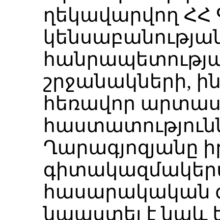
ղեկավարվող ՀՀ Գ
կենսաբանությա
հանրապետությ
շրջանակների, ի
հեռավոր արտա
հաստատություննե
Ղարագյոզյանը ի
գիտակազմակեր
հասարակական գ
նպաստել է նաև