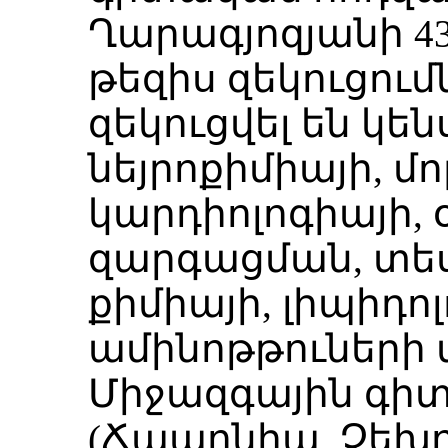
Ղարագյոզյանի 43
թեզիս զեկուցում
զեկուցվել են կե
նեյրոքիմիայի, մո
կարդիոլոգիայի,
զարգացման, տե
քիմիայի, լիպիդոլ
ամինոթթուների 
Միջազգային գի
(Ճապոնիա, Չեխո