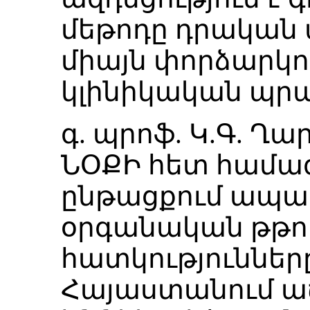
մեթոդը դրական ա
միայն փորձարկու
կլինիկական պրա
գ. պրոֆ. Կ.Գ. Ղ
ՆՕՔԻ հետ համա
ընթացքում ապացո
օրգանական թթու
հատկությունները
Հայաստանում աճ