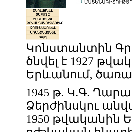
ՄԱՏԵՆԱԳԻՏՈՒԹՅ
ԸՆԴԼԱՅՆԵԼ
ՏԵՔՍՏԸ
ԸՆԴԼԱՅՆԵԼ
ԲՈՎԱՆԴԱԿՈՒԹՅՈՒՆԸ
ՉԳՈՒՆԱՓՈԽԵԼ
ԱՌԱՆՁՆԱՑՆԵԼ
Տպել
Կոնստանտին Գր
ծնվել է 1927 թվ
Երևանում, ծառա
1945 թ. Կ.Գ. Ղար
Ձերժինսկու անվ
1950 թվականին