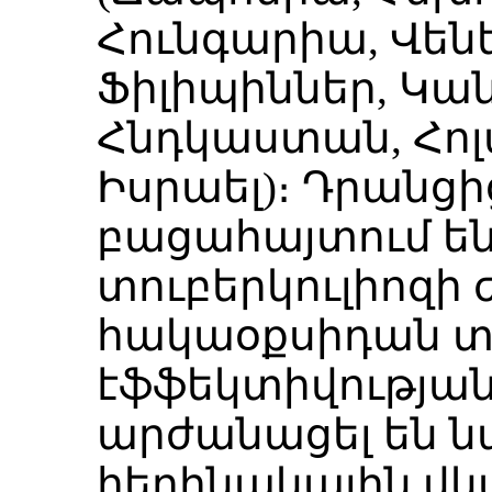
Հունգարիա, Վենե
Ֆիլիպիններ, Կա
Հնդկաստան, Հոլ
Իսրաել)։ Դրանցի
բացահայտում են
տուբերկուլիոզ
հակաօքսիդան 
էֆֆեկտիվության
արժանացել են ն
հեղինակային վկ