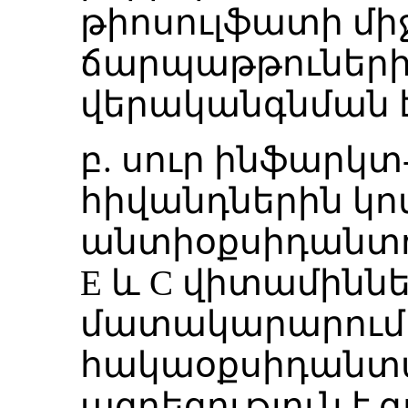
թիոսուլֆատի միջ
ճարպաթթուների
վերականգնման է
բ. սուր ինֆարկ
հիվանդներին կո
անտիօքսիդանտո
Е և С վիտամին
մատակարարումո
հակաօքսիդանտա
ազդեցություն է գ