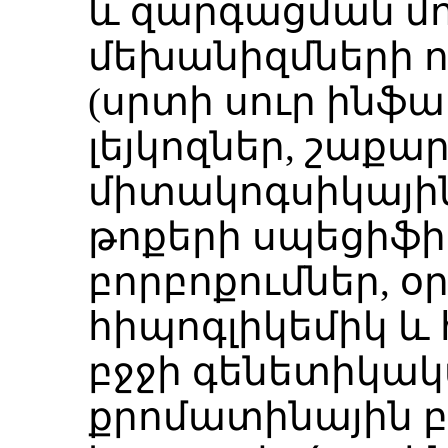
և զարգացման մո
մեխանիզմների 
(սրտի սուր ինֆ
լեյկոզներ, շաքա
միտակոգսիկային
թոքերի սպեցիֆի
բորբոքումներ, օ
հիպոգլիկեմիկ և
բջջի գենետիկա
քրոմատինային 