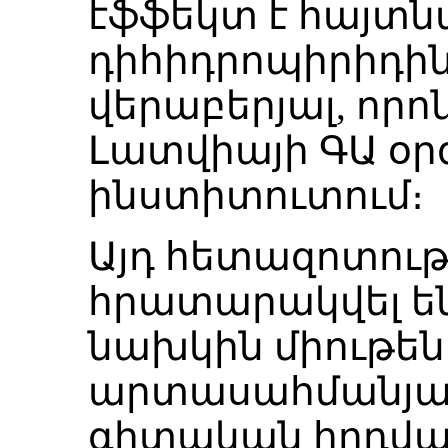
էֆֆեկտ է հայտն
դիհիդրոպիրիդին
վերաբերյալ, որո
Լատվիայի ԳԱ օ
ինստիտուտում։
Այդ հետազոտութ
հրատարակվել ե
նախկին միութե
արտասահմանյան 
գիտական հոդված