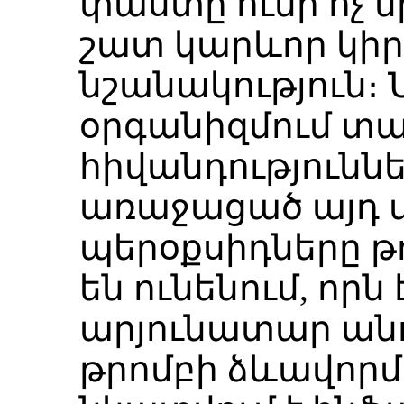
փաստը ունի ոչ մ
շատ կարևոր կի
նշանակություն։ Ն
օրգանիզմում տ
հիվանդությունն
առաջացած այդ մ
պերօքսիդները թ
են ունենում, որն 
արյունատար ան
թրոմբի ձևավորմա