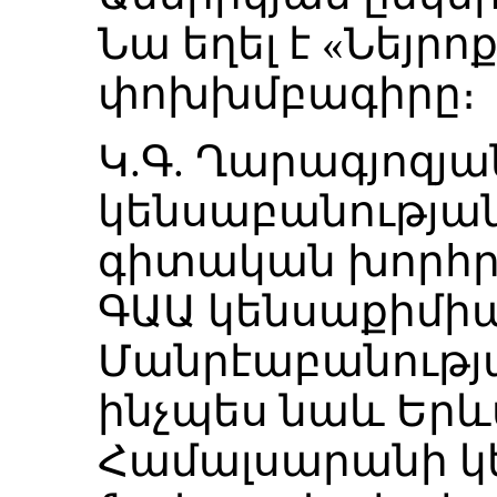
Նա եղել է «Նեյր
փոխխմբագիրը։
Կ.Գ. Ղարագյոզյա
կենսաբանությա
գիտական խորհր
ԳԱԱ կենսաքիմիա
Մանրէաբանությ
ինչպես նաև Եր
Համալսարանի 