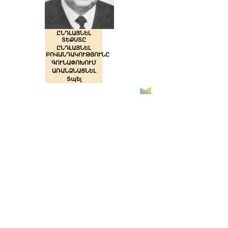
ԸՆԴԼԱՅՆԵԼ
ՏԵՔՍՏԸ
ԸՆԴԼԱՅՆԵԼ
ԲՈՎԱՆԴԱԿՈՒԹՅՈՒՆԸ
ԳՈՒՆԱՓՈԽՈՒՄ
ԱՌԱՆՁՆԱՑՆԵԼ
Տպել