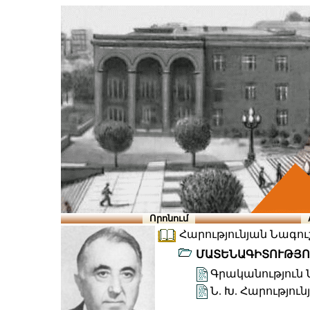
Որոնում
Հարությունյան Նագուշ
ՄԱՏԵՆԱԳԻՏՈՒԹՅՈ
Գրականություն Ն
Ն. Խ. Հարությո