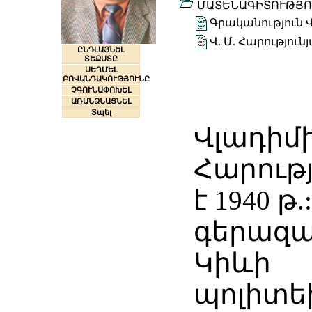
ՄԱՏԵՆԱԳԻՏՈՒԹՅՈ
Գրականություն Վ
Վ. Մ. Հարությո
ԸՆԴԼԱՅՆԵԼ
ՏԵՔՍՏԸ
ՍԵՂՄԵԼ
ԲՈՎԱՆԴԱԿՈՒԹՅՈՒՆԸ
ՉԳՈՒՆԱՓՈԽԵԼ
ԱՌԱՆՁՆԱՑՆԵԼ
Տպել
Վլադիմի
Հարությ
է 1940 թ.
գերազա
Կիևի
պոլիտ