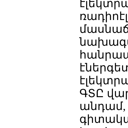
էլեկտր
ռադիոէ
մասնաճ
նախագ
հանրա
էներգե
էլեկտր
ԳՏԸ վա
անդամ, 
գիտակ