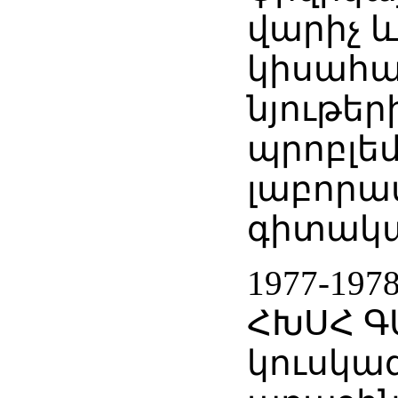
վարիչ 
կիսահա
նյութեր
պրոբլե
լաբորա
գիտակա
1977-197
ՀԽՍՀ Գ
կուսկա