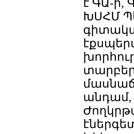
է ԳԱ-ի,
ԽՍՀՄ Պ
գիտակ
էքսպեր
խորհուր
տարբե
մասնաճ
անդամ,
Ժողկրթ
էներգե