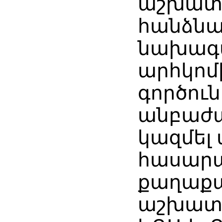
աշխատ
հանձնա
նախագա
արհկոմ
գործուն
անբաժա
կազմել
հասար
քաղաք
աշխատա