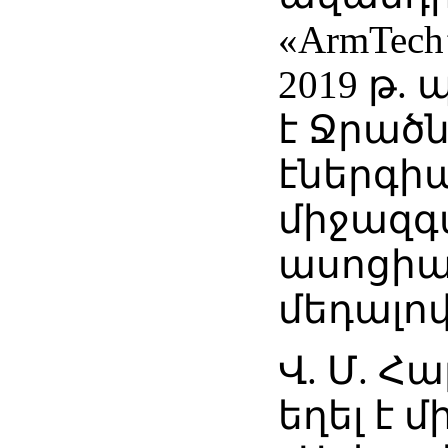
«ArmTech
2019 թ.
է Ջրած
էներգի
միջազգ
ասոցիա
մեդալով
Վ. Մ. Հ
եղել է 