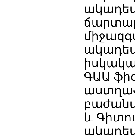
ակադեմ
ճարտա
միջազգ
ակադեմ
իսկակա
ԳԱԱ ֆի
աստղա
բաժանմո
և Գիտու
ակադեմ