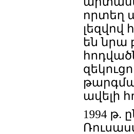
արտասա
որտեղ 
լեզվով
են նրա
հոդվածն
զեկուցո
թարգման
ավելի հ
1994 թ. 
Ռուսաս