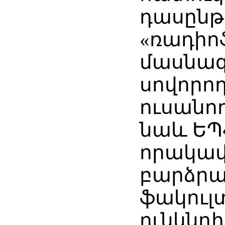
դասընթ
«ռադիո
մասնագ
սովորո
ուսանող
նաև ԵՊՀ
որակա
բարձր
ֆակուլ
ունկնդ