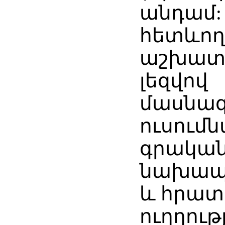
անդամ:
հետևող
աշխատե
լեզվով
մասնա
ուսում
գրական
նախապ
և հրա
ուղղությ