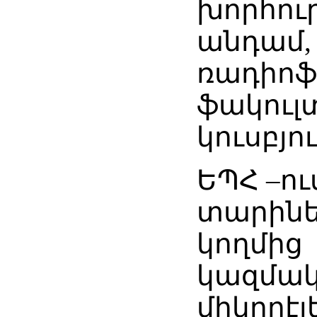
խորհու
անդամ,
ռադիոֆ
ֆակուլ
կուսբյո
ԵՊՀ –ո
տարինե
կողմից
կազմակ
միկրոէ