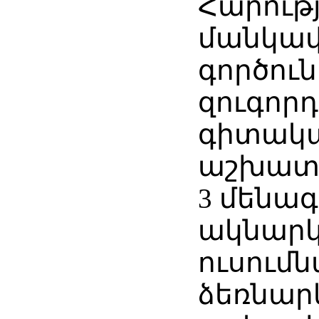
Հարությ
մանկա
գործուն
զուգորդ
գիտակ
աշխատա
3 մենագ
ակնարկի
ուսում
ձեռնար