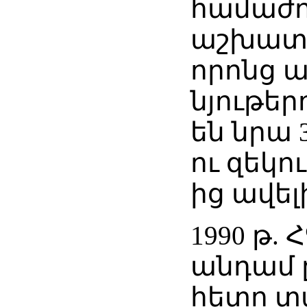
համաժո
աշխատա
որոնց 
նյութեր
են նրա 
ու զեկու
ից ավել
1990 թ.
անդամ 
հետո տպ