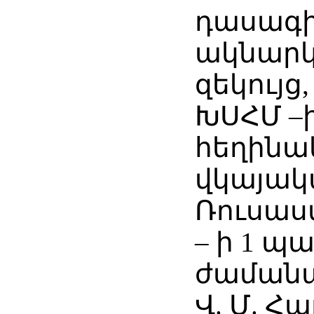
դասագիր
ակնարկ,
զեկույց
ԽՍՀՄ –
հեղինա
վկայակ
Ռուսաս
– ի 1 պ
ժամանա
Վ. Մ. Հ