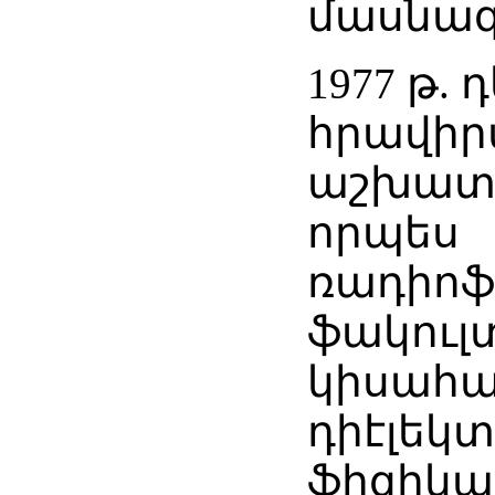
մասնագ
1977 թ.
հրավիրվ
աշխատ
որպես
ռադիոֆ
ֆակուլ
կիսահա
դիէլեկ
ֆիզիկա