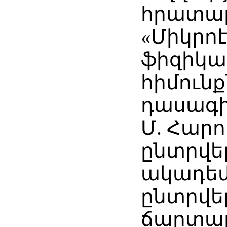
հրատար
«Միկրո
ֆիզիկ
հիմունք
դասագիր
Մ. Հարո
ընտրվել
ակադեմ
ընտրվել
ճարտա