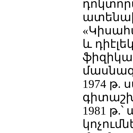
դոկտո
ատենախ
«Կիսահ
և դիէլե
ֆիզիկա
մասնագ
1974 թ.
գիտաշխ
1981 թ.
կոչումն