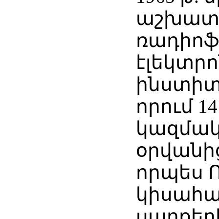
աշխատե
ռադիոֆ
էլեկտր
ինստիտ
որում 1
կազմա
օրվանից 
որպես Ռ
կիսահա
սարքեր