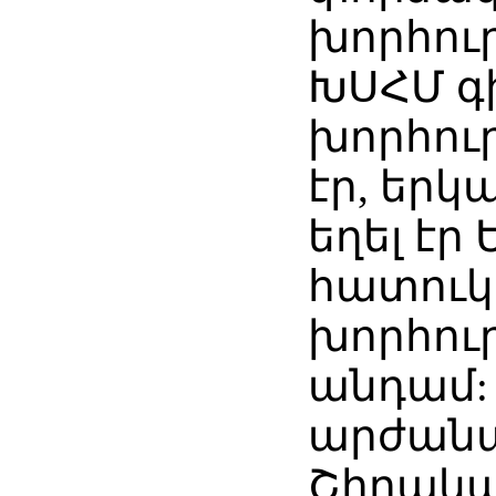
խորհու
ԽՍՀՄ 
խորհու
էր, եր
եղել էր
հատուկ
խորհու
անդամ: 
արժանա
Շիրակա