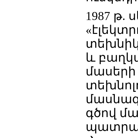
1987 թ. 
«էլեկտր
տեխնիկ
և բաղկ
մասերի
տեխնոլ
մասնագ
գծով մ
պատրաս