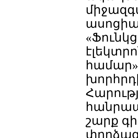
միջազգ
ասոցիա
«Ֆունկց
էլեկտր
համար»
խորհրդի
Հարությ
հանրապ
շարք գ
փորձա