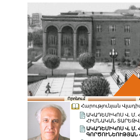
Որոնում
Հարությունյան Վլադիմի
ԱԿԱԴԵՄԻԿՈՍ Վ. Մ.
ՀԻՄՆԱԿԱՆ ՏԱՐԵԹՎ
ԱԿԱԴԵՄԻԿՈՍ Վ. Մ.
ԳՈՐԾՈՒՆԵՈՒԹՅԱՆ 