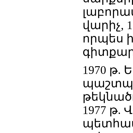
լաբորա
վարիչ, 1
որպես 
գիտքար
1970 թ. 
պաշտպա
թեկնած
1977 թ. 
պետհամ