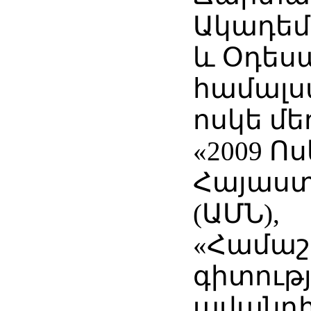
Ակադեմ
և Օդես
համալս
ոսկե մե
«2009 Ո
Հայաստ
(ԱՄՆ),
«Համաշ
գիտութ
ավանդի 