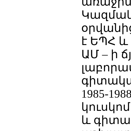
առաջին
Կազմա
օրվանից 
է ԵՊՀ և
ԱՄ – ի ճ
լաբորա
գիտակա
1985-198
կուսկո
և գիտ