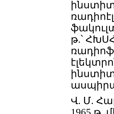
ինստիտ
ռադիոէ
ֆակուլտ
թ.՝ ՀԽՍ
ռադիոֆ
էլեկտր
ինստիտ
ասպիրա
Վ. Մ. Հ
1965 թ. 