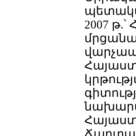
պետակ
2007 թ.
մրցանակ
վարչապ
Հայաս
կրթությ
գիտութ
նախարա
Հայաս
Ճարտա