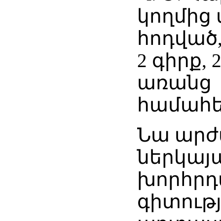
կողմից 
հոդված,
2 գիրք,
առանց
համահե
Նա արժ
ներկայա
խորհրդ
գիտությ