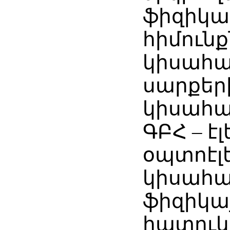
ֆիզիկ
հիմունք
կիսահա
սարքեր
կիսահա
ԳԲՀ – է
օպտոէլ
կիսահա
ֆիզիկայ
հատուկ