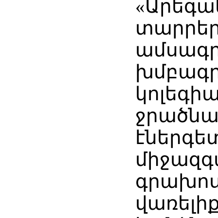
«Արեգա
տարրեր
ամսագ
խմբագ
կոլեգի
ջրածնա
էներգե
միջազգ
գրախոս
վառելի