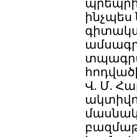
պրեպրի
ինչպես
գիտակ
ամսագր
տպագրվ
հոդվածի
Վ. Մ. Հ
ակտիվո
մասնակց
բազմա