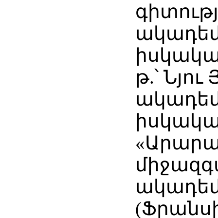
գիտությ
ակադեմ
իսկակա
թ.՝ Նյու
ակադեմ
իսկակա
«Արար
միջազգ
ակադեմ
(Ֆրանս