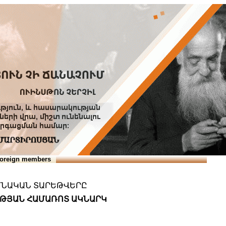
Տուն
Օգնություն
ՆԱԽԱՊԱՏՎՈՒԹՅՈՒՆՆԵՐ
oreign members
ԻՄՆԱԿԱՆ ՏԱՐԵԹՎԵՐԸ
ՒԹՅԱՆ ՀԱՄԱՌՈՏ ԱԿՆԱՐԿ