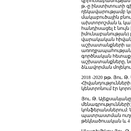
վիրուսաբանության 
թ.-ը ինստիտուտի 
ղեկավարությամբ կ
մակաբուծային բնո
ախտորոշման և կան
հանդիսացել է նույ
իմունաբանության)
վարակական հիվան
աշխատանքների արդ
առողջապահության 
գործնական հետաքր
աշխատանքները, նվ
ձևավորման մոլեկո
2018 -2020 թթ. Յու
Հիվանդություններ
կենտրոնում էր կոր
Յու. Թ. Ալեքսանյ
մենագրությունների
կոնֆերանսներում:
պատրաստման ուղղո
թեկնածուական և 4