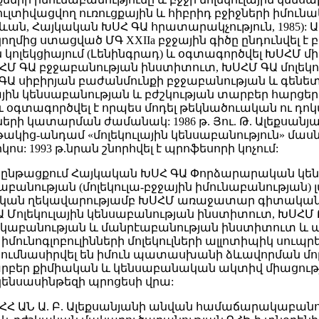
ւլտիվացվող ուռուցքային և հիբրիդ բջիջների իմուն
րևան, Հայկական ԽՍՀ ԳԱ հրատարակչություն, 1985): Ա
մից ստացված ՄԳ XXIIa բջջային գիծը ընդունվել է բ
կոլեկցիայում (Լենինգրադ) և օգտագործվել ԽՍՀՄ մ
ՀՄ ԳԱ բջջաբանության ինստիտուտ, ԽՍՀՄ ԳԱ մոլեկո
ԳԱ սիբիրյան բաժանմունքի բջջաբանության և գենե
ջջային կենսաբանության և բժշկության տարբեր հարցե
և օգտագործվել է որպես մոդել թեկնածուական ու դ
րի կատարման ժամանակ: 1986 թ. Յու. Թ. Ալեքսանյա
կից-անդամ «մոլեկուլային կենսաբանություն» մասն
ոս: 1993 թ.նրան շնորհվել է պրոֆեսորի կոչում:
 ընթացքում Հայկական ԽՍՀ ԳԱ Փորձարարական կե
բանության (մոլեկուլա-բջջային իմունաբանության) լ
ական ղեկավարությամբ ԽՍՀՄ առաջատար գիտական
Մոլեկուլային կենսաբանության ինստիտուտ, ԽՍՀՄ Բ
բանության և մանրէաբանության ինստիտուտ և այլ
մունոգլոբուլինների մոլեկուլների ալլոտիպիկ սուպր
ումնասիրվել են իմուն պատասխանի ձևավորման մոլ
րբեր քիմիական և կենսաբանական ակտիվ միացությո
ենսասինթեզի պրոցեսի վրա:
պես ՀՀ ԱՆ Ա. Բ. Ալեքսանյանի անվան համաճարակաբանո