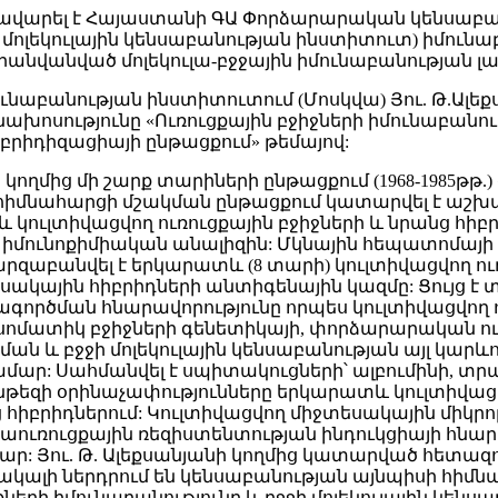
 ղեկավարել է Հայաստանի ԳԱ Փորձարարական կենսաբ
Ա մոլեկուլային կենսաբանության ինստիտուտ) իմուն
անվանված մոլեկուլա-բջջային իմունաբանության լ
մունաբանության ինստիտուտում (Մոսկվա) Յու. Թ.Ալ
խոսությունը «Ուռուցքային բջիջների իմունաբանո
բրիդիզացիայի ընթացքում» թեմայով:
 կողմից մի շարք տարիների ընթացքում (1968-1985թթ.) 
 հիմնահարցի մշակման ընթացքում կատարվել է աշխ
կուլտիվացվող ուռուցքային բջիջների և նրանց հիբ
իմունոքիմիական անալիզին: Մկնային հեպատոմայի բ
զաբանվել է երկարատև (8 տարի) կուլտիվացվող ուռ
եսակային հիբրիդների անտիգենային կազմը: Ցույց է 
ործման հնարավորությունը որպես կուլտիվացվող ո
ր սոմատիկ բջիջների գենետիկայի, փորձարարական ո
ան և բջջի մոլեկուլային կենսաբանության այլ կարև
մար: Սահմանվել է սպիտակուցների՝ ալբումինի, տր
թեզի օրինաչափությունները երկարատև կուլտիվացվ
ց հիբրիդներում: Կուլտիվացվող միջտեսակային միկրո
աուռուցքային ռեզիստենտության ինդուկցիայի հնար
ր: Յու. Թ. Ալեքսանյանի կողմից կատարված հետազ
նակալի ներդրում են կենսաբանության այնպիսի հիմ
քների իմունաբանությունը և բջջի մոլեկուլային կենս