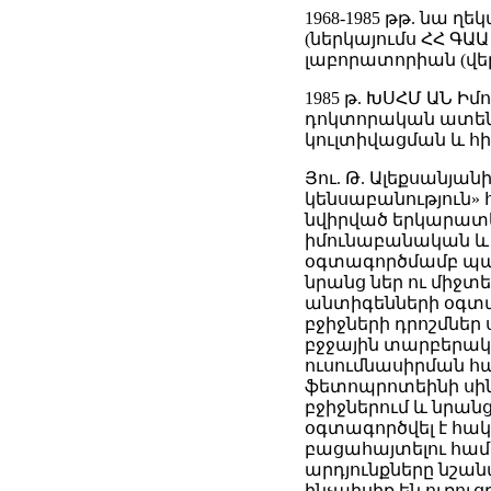
1968-1985 թթ. նա
(ներկայումս ՀՀ ԳԱ
լաբորատորիան (վեր
1985 թ. ԽՍՀՄ ԱՆ Ի
դոկտորական ատենա
կուլտիվացման և հի
Յու. Թ. Ալեքսանյանի
կենսաբանություն»
նվիրված երկարատև 
իմունաբանական և 
օգտագործմամբ պար
նրանց ներ ու միջտ
անտիգենների օգտագ
բջիջների դրոշմնե
բջջային տարբերակմ
ուսումնասիրման հա
ֆետոպրոտեինի սին
բջիջներում և նրան
օգտագործվել է հակ
բացահայտելու համա
արդյունքները նշա
ինչպիսիք են ուռուց