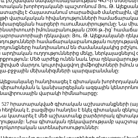
և բժշկական մակաբուծաբանության ԳՀԻ-ի տնօրենի, իսկ
գիտական խորհրդականի պաշտոնում Յու. Թ. Ալեքսա
ատարվել է Հայաստանում տարածված մանրէային, վի
ւյթի վարակական հիվանդությունների համաճարակաբա
խարգելման հարցերի ուսումնասիրությունը: Նա միա
ն ինստիտուտի իմունաբանության (2006 թ.-ից՝ համա
 լաբորատորիայի ղեկավար: Յու. Թ. Ալեքսանյանի ղ
դությունների համաճարակաբանության ուղղությ
յունքները հանդիսանում են ժամանակակից բժշկու
արդիական ուղղություններից մեկը, ներկայացնելով
քրություն: Մեծ արժեք ունեն նաև նրա ղեկավարու
իրված մարդու կուլտիվացվող լիմֆոցիտների իմո
ւլա-բջջային մեխանիզմների պարզաբանմանը:
. Թ. Ալեքսանյանը հանդիսացել է գիտական խորհրդական
ի վերահսկման և կանխարգելման ազգային կենտրոնու
ոնավիրուսային վարակի հիմնահարցը:
անը 527 հրատարակված գիտական աշխատանքների (այդ
) հեղինակ է, բազմիցս հանդես է եկել գիտական զեկո
 Նա կատարել է մեծ աշխատանք բարձրորակ գիտակ
ւթյամբ: Նրա գիտական ղեկավարությամբ պաշտպան
 դոկտորական ատենախոսություններ: