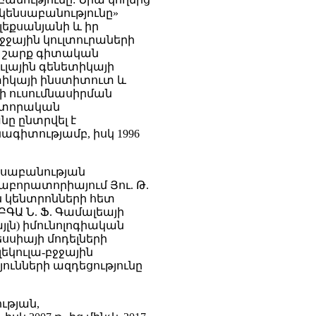
ակենսաբանությունը»
լեքսանյանի և իր
ջջային կուլտուրաների
ի շարք գիտական
ւլային գենետիկայի
տիկայի ինստիտուտ և
րի ուսումնասիրման
ոկտորական
նը ընտրվել է
ագիտությամբ, իսկ 1996
նսաբանության
աբորատորիայում Յու. Թ.
 կենտրոնների հետ
ԳԱ Ն. Ֆ. Գամալեայի
ն) իմունոլոգիական
եսսիայի մոդելների
եկուլա-բջջային
ւնների ազդեցությունը
ւթյան,