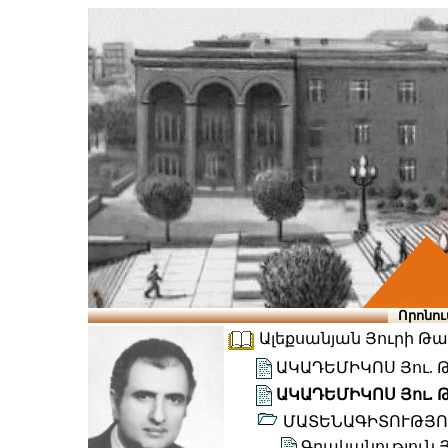
Որոնու
Ալեքսանյան Յուրի Թադ
ԱԿԱԴԵՄԻԿՈՍ Յու. 
ԱԿԱԴԵՄԻԿՈՍ Յու. 
ՄԱՏԵՆԱԳԻՏՈՒԹՅՈ
Գրականություն Յ