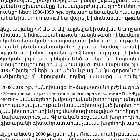
Թ. Ալեքսանյանը բազմաթիվ տարիների ընթացքում հա
ական աշխատանքը մանկավարժական գործունեությ
ի հետ: 1980-1999 թթ. Երևանի պետական համալսար
շկական ինստիտուտում նա վարել է իմունաբանությա
 Թ. Ալեքսանյանը ՀՀ ԱՆ Ս. Ավդալբեկյանի անվան Առո
իսացել է իմունաբանության դասընթացի ղեկավարը, 20
ական) պետական համալսարանի իմունաբանության 
անվան Երևանի պետական բժշկական համալսարան
յան ամբիոնում որպես պրոֆեսոր կարդացել է իմո
կական օրդինատորներին: Մեծ արժեք է ներկայացնում 
ից հայերեն լեզվով հրապարակված «Իմունաբանությո
2018): Գիտելիքների տարածման բազմամյա գործունե
«Գիտելիք» ընկերության կողմից նա պարգևատրվել է
ը 2008-2018 թթ. հանդիսացել է «Հայաստանի բժշկագիտ
дицинская паразитология и паразитарные болезни» ու «Жур
ммунологии» ամսագրերի խմբագրական խորհուրդի անդամ
ների պաշտպանության մասնագիտացված խորհուրդի
յան ինստիտուտին կից մասնագիտացված խորհրդի 
 նախարարության Գիտական բժշկական խորհրդի ի
ագիտարանի գիտահրատարակչական խորհրդի անդ
 Ալեքսանյանը 2000 թ. ընտրվել է Ռուսաստանի բնակա
ան անդամ, Էկոլոգիայի և կենսագործունեության ա