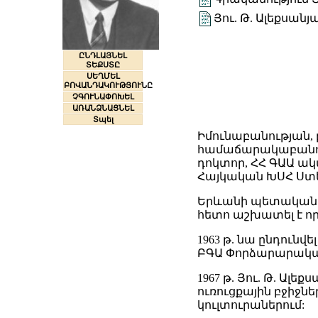
Յու. Թ. Ալեքսա
ԸՆԴԼԱՅՆԵԼ
ՏԵՔՍՏԸ
ՍԵՂՄԵԼ
ԲՈՎԱՆԴԱԿՈՒԹՅՈՒՆԸ
ՉԳՈՒՆԱՓՈԽԵԼ
ԱՌԱՆՁՆԱՑՆԵԼ
Տպել
Իմունաբանության, 
համաճարակաբանու
դոկտոր, ՀՀ ԳԱԱ ակա
Հայկական ԽՍՀ Ստ
Երևանի պետական բ
հետո աշխատել է ո
1963 թ. նա ընդունվ
ԲԳԱ Փորձարարակա
1967 թ. Յու. Թ. Ա
ուռուցքային բջիջ
կուլտուրաներում: