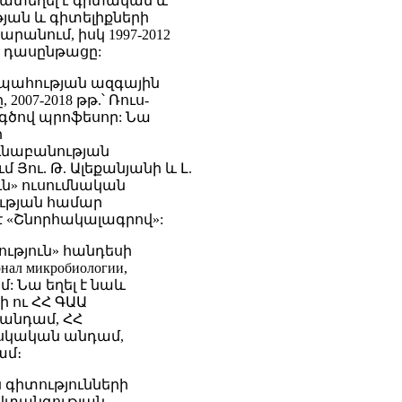
մատեղել է գիտական և
ան և գիտելիքների
անում, իսկ 1997-2012
ն դասընթացը:
ղջապահության ազգային
07-2018 թթ.՝ Ռուս-
գծով պրոֆեսոր: Նա
ի
ւնաբանության
Յու. Թ. Ալեքանյանի և Լ.
ւն» ուսումնական
ության համար
 «Շնորհակալագրով»:
ություն» հանդեսի
нал микробиологии,
: Նա եղել է նաև
 ու ՀՀ ԳԱԱ
անդամ, ՀՀ
սկական անդամ,
ամ։
ն գիտությունների
նվտանգության