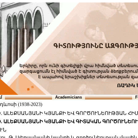
մ
Academicians
F
ևոսի (1938-2023)
Թ. ԱԼԵՔՍԱՆՅԱՆԻ ԿՅԱՆՔԻ ԵՎ ԳՈՐԾՈՒՆԵՈՒԹՅԱՆ Հ
Թ. ԱԼԵՔՍԱՆՅԱՆԻ ԿՅԱՆՔԻ ԵՎ ԳԻՏԱԿԱՆ ԳՈՐԾՈՒՆԵՈ
ՒՆ
ու. Թ. Ալեքսանյանի կյանքի և գործունեության մասին