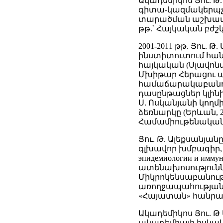
Ակադեմիկոս Յու. 
գիտա-կազմակերպչ
տարածման աշխատանք
թթ.՝ Հայկական բժ
2001-2011 թթ. Յու.
ինստիտուտում հանդ
հայկական (Սլավոն
Մխիթար Հերացու 
համաճարակաբանութ
դասընթացներ կլինի
Ս. Ոսկանյանի կողմ
ձեռնարկը (Երևան, 
Համամիութենական 
Յու. Թ. Ալեքսանյան
գլխավոր խմբագիր, «Ме
эпидемиологии и и
ատենախոսություն
Միկրոկենսաբանութ
առողջապահության
«Հայատան» հանր
Ակադեմիկոս Յու. Թ
ակադեմիայի իսկակ