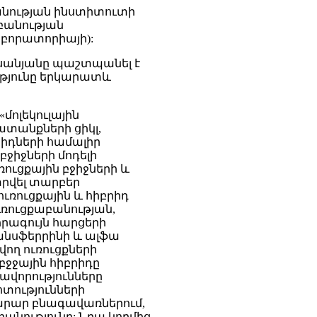
անության ինստիտուտի
աբանության
աբորատորիայի):
եքսանյանը պաշտպանել է
ւթյունը երկարատև
«մոլեկուլային
ատանքների ցիկլ,
րիդների համալիր
ջիջների մոդելի
ուցքային բջիջների և
տրվել տարբեր
ւռուցքային և հիբրիդ
ւռուցքաբանության,
որագույն հարցերի
անսֆերրինի և ալֆա
ող ուռուցքների
բջջային հիբրիդը
ավորությունները
ոտությունների
նարար բնագավառներում,
աբանությունը: Նրա կողմից