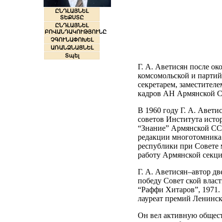
ԸՆԴԼԱՅՆԵԼ
ՏԵՔՍՏԸ
ԸՆԴԼԱՅՆԵԼ
ԲՈՎԱՆԴԱԿՈՒԹՅՈՒՆԸ
ՉԳՈՒՆԱՓՈԽԵԼ
ԱՌԱՆՁՆԱՑՆԵԼ
Տպել
Г. А. Аветисян после ок
комсомольской и партий
секретарем, заместител
кадров АН Армянской С
В 1960 году Г. А. Авети
советов Института исто
“Знание” Армянской СС
редакции многотомника 
республики при Совете 
работу Армянской секц
Г. А. Аветисян–автор дв
победу Совет ской власт
“Раффи Хитаров”, 1971.
лауреат премий Ленинск
Он вел активную общест