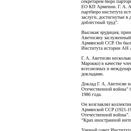
секретарем бюро парто
ЕО КП Армении. Г. А. 
партбюро института ист
заслуги, достигнутые в 
доблестный труд”.
Высокая эрудиция, принц
Аветисяну заслуженный 
Армянской ССР. Он был 
Института истории АН 
Г. А. Аветисян несколь
Марокко) в качестве чл
всесоюзных и междунаро
докладами.
Доклад Г. А. Аветисян 
Отечественной войны” б
1986 года.
Он возглавлял коллекти
Армянской ССР (1921-19
Отечественной войны”. Г
“Крах иностранной интер
Ученый совет Института