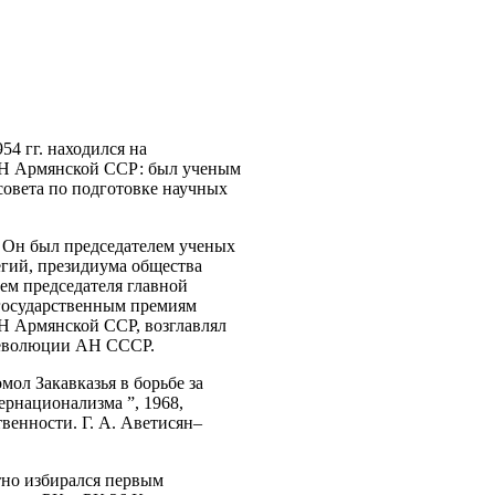
54 гг. находился на
 АН Армянской ССР: был ученым
совета по подготовке научных
. Он был председателем ученых
егий, президиума общества
м председателя главной
 государственным премиям
Н Армянской ССР, возглавлял
революции АН СССР.
мол Закавказья в борьбе за
ернационализма ”, 1968,
венности. Г. А. Аветисян–
тно избирался первым