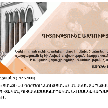
սանի (1927-2004)
Ի ԿՅԱՆՔԻ ԵՎ ԳՈՐԾՈՒՆԵՈՒԹՅԱՆ ՀԻՄՆԱԿԱՆ ՏԱՐԵԹՎ
ՆԻ ԳԻՏԱԿԱՆ, ԳԻՏԱԿԱԶՄԱԿԵՐՊԱԿԱՆ ԵՎ ՄԱՆԿԱՎԱՐԺ
ՈՒՆ