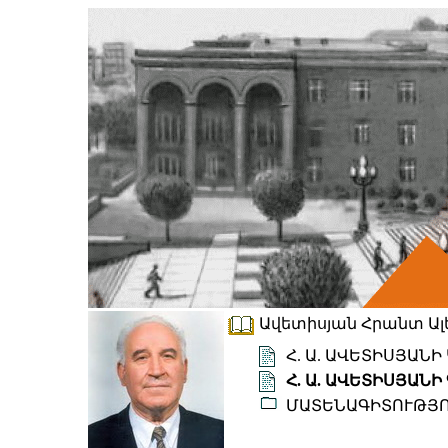
Ավետիսյան Հրանտ Ալեք
Հ. Ա. ԱՎԵՏԻՍՅԱՆ
Հ. Ա. ԱՎԵՏԻՍՅԱ
ՄԱՏԵՆԱԳԻՏՈՒԹՅ