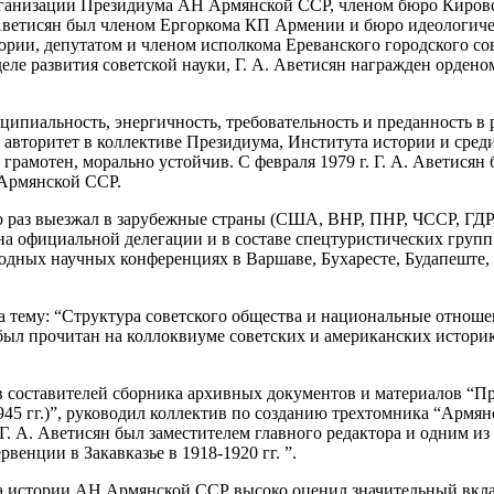
рганизации Президиума АН Армянской ССР, членом бюро Кировс
Аветисян был членом Ергоркома КП Армении и бюро идеологиче
ории, депутатом и членом исполкома Ереванского городского сов
деле развития советской науки, Г. А. Аветисян награжден ордено
ипиальность, энергичность, требовательность и преданность в р
авторитет в коллективе Президиума, Института истории и сред
грамотен, морально устойчив. С февраля 1979 г. Г. А. Аветисян
Армянской ССР.
ко раз выезжал в зарубежные страны (США, ВНР, ПНР, ЧССР, ГДР
ена официальной делегации и в составе спецтуристических групп
дных научных конференциях в Варшаве, Бухаресте, Будапеште, 
на тему: “Структура советского общества и национальные отнош
ыл прочитан на коллоквиуме советских и американских историк
в составителей сборника архивных документов и материалов “П
45 гг.)”, руководил коллектив по созданию трехтомника “Армя
. А. Аветисян был заместителем главного редактора и одним из
венции в Закавказье в 1918-1920 гг. ”.
 истории АН Армянской ССР высоко оценил значительный вклад