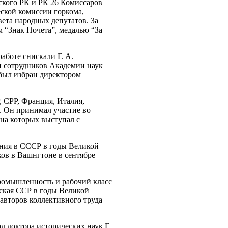
кого РК и РК 26 Комиссаров
ской комиссии горкома,
ета народных депутатов. За
м “Знак Почета”, медалью “За
аботе снискали Г. А.
и сотрудников Академии наук
 был избран директором
, СРР, Франция, Италия,
. Он принимал участие во
на которых выступал с
ения в СССР в годы Великой
ов в Вашнгтоне в сентябре
ромышленность и рабочий класс
нская ССР в годы Великой
 авторов коллективного труда
 доктора исторических наук Г.