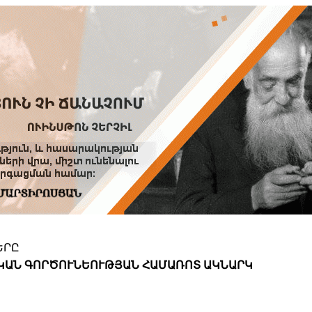
Տուն
Օգնություն
ՆԱԽԱՊԱՏՎՈՒԹՅՈՒՆՆԵՐ
ԵՐԸ
ԱԿԱՆ ԳՈՐԾՈՒՆԵՈՒԹՅԱՆ ՀԱՄԱՌՈՏ ԱԿՆԱՐԿ