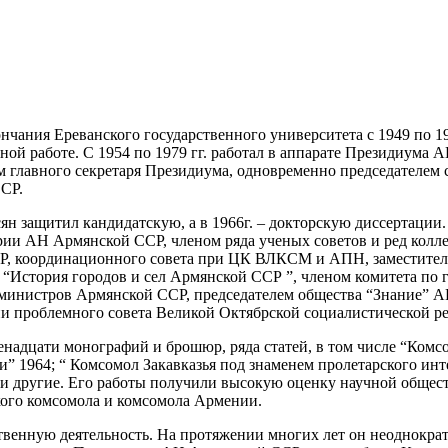
ончания Ереванского государственного университета с 1949 по 19
ной работе. С 1954 по 1979 гг. работал в аппарате Президиума
ем главного секретаря Президиума, одновременно председателем 
СР.
сян защитил кандидатскую, а в 1966г. – докторскую диссертации
рии АН Армянской ССР, членом ряда ученых советов и ред колл
Р, координационного совета при ЦК ВЛКСМ и АПН, заместителе
“История городов и сел Армянской ССР ”, членом комитета по
министров Армянской ССР, председателем общества “Знание” А
ии проблемного совета Великой Октябрской социалистической 
енадцати монографий и брошюр, ряда статей, в том числе “Комсо
и” 1964; “ Комсомол Закавказья под знаменем пролетарского инт
 и другие. Его работы получили высокую оценку научной общест
ого комсомола и комсомола Армении.
венную деятельность. На протяжении многих лет он неоднокра