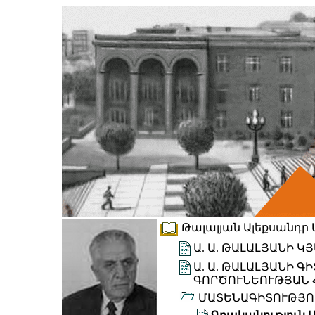
Թալալյան Ալեքսանդր Ա
Ա. Ա. ԹԱԼԱԼՅԱՆԻ 
Ա. Ա. ԹԱԼԱԼՅԱՆԻ 
ԳՈՐԾՈՒՆԵՈՒԹՅԱՆ 
ՄԱՏԵՆԱԳԻՏՈՒԹՅՈ