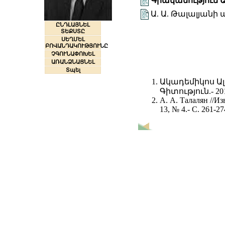
Գրականություն Ա
Ա. Ա. Թալալյան
ԸՆԴԼԱՅՆԵԼ
ՏԵՔՍՏԸ
ՍԵՂՄԵԼ
ԲՈՎԱՆԴԱԿՈՒԹՅՈՒՆԸ
ՉԳՈՒՆԱՓՈԽԵԼ
ԱՌԱՆՁՆԱՑՆԵԼ
Տպել
Ակադեմիկոս Ալ
Գիտություն.- 20
А. А. Талалян //И
13, № 4.- С. 261-27