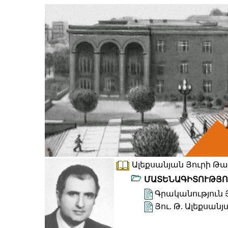
Ալեքսանյան Յուրի Թադ
ՄԱՏԵՆԱԳԻՏՈՒԹՅՈ
Գրականություն Յ
Յու. Թ. Ալեքսա