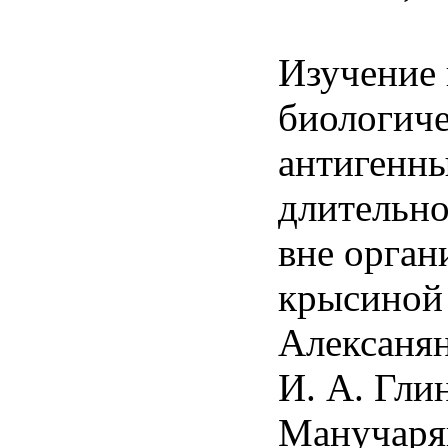
Изучение
биологиче
антигенны
длительн
вне орган
крысиной
Алексанян
И. А. Гли
Манучарян