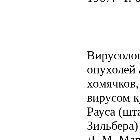
Вирусолог
опухолей
хомячков
вирусом 
Рауса (шт
Зильбера)
Д. М. Мар