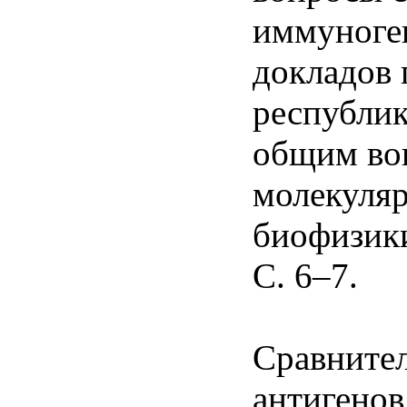
иммуноген
докладов 
республик
общим во
молекуляр
биофизики
С. 6–7.
Сравнител
антигенов