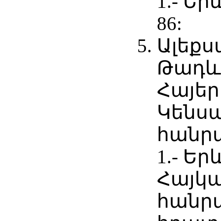
1.- Եր
86:
Ալեքս
Թադևո
Հայեր
Կենս
հանր
1.- Եր
Հայկ
հանր