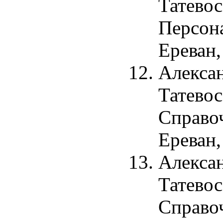
Татевос
Персона
Ереван,
Алекса
Татевос
Справоч
Ереван,
Алекса
Татевос
Справоч