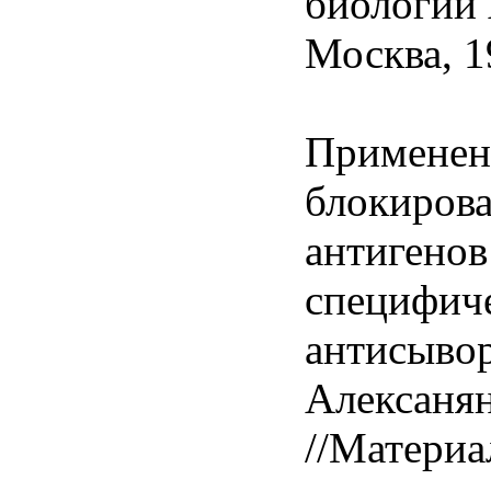
биологии
Москва, 19
Применен
блокиров
антигенов
специфич
антисывор
Алексанян
//Матери