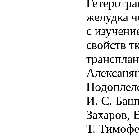
Гетеротра
желудка ч
с изучени
свойств т
трансплан
Алексанян
Подоплело
И. С. Баш
Захаров, В
Т. Тимофе