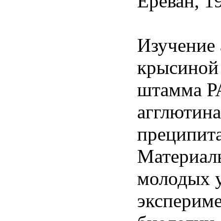
Ереван, 19
Изучение 
крысиной
штамма РА
агглютина
преципита
Материал
молодых 
эксперим