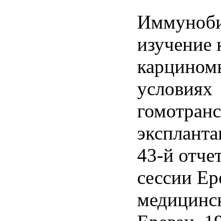
Иммуноби
изучение
карцином
условиях
гомотранс
экспланта
43-й отче
сессии Ер
медицинск