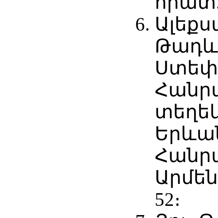
հրատ., 
Ալեքս
Թադևո
Ստեփ
Հանր
տեղեկ
Երևա
Հանր
Արմենի
52։