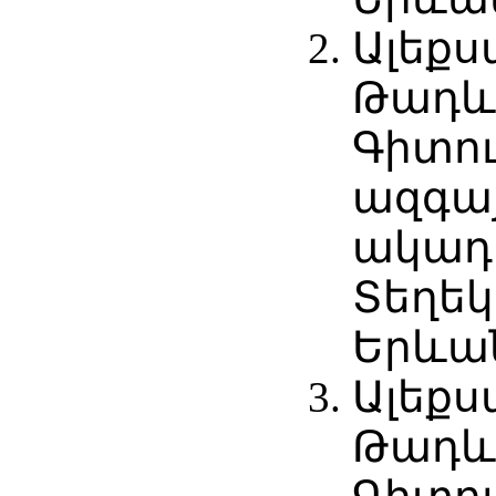
Ալեքս
Թադևո
Գիտու
ազգա
ակադ
Տեղեկ
Երևան,
Ալեքս
Թադևո