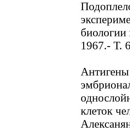
Подоплело
эксперим
биологии 
1967.- Т. 
Антигены
эмбриона
однослой
клеток че
Алексанян