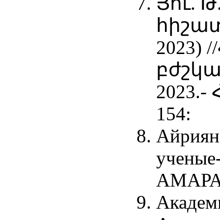
Յու. 
հիշատ
2023)
բժշկա
2023.- 
154:
Айриян
ученые-
АМАРАС,
Академ