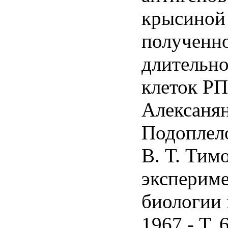
крысиной
полученно
длительн
клеток РП
Алексанян
Подоплело
В. Т. Тим
эксперим
биологии 
1967.- Т. 