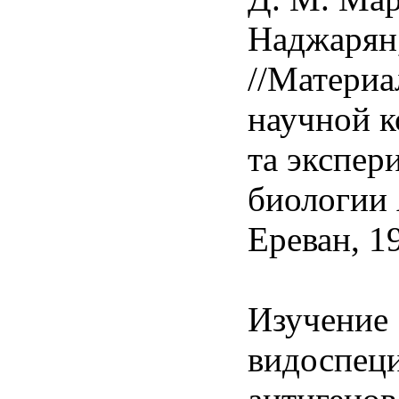
Наджарян
//Материа
научной 
та экспер
биологии
Ереван, 19
Изучение
видоспец