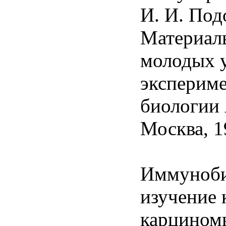
И. И. Под
Материал
молодых 
эксперим
биологии
Москва, 19
Иммуноби
изучение
карцином