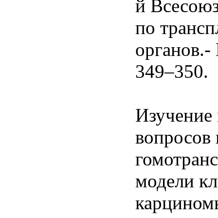
й Всесою
по трансп
органов.- 
349–350.
Изучение 
вопросов
гомотранс
модели к
карциномы