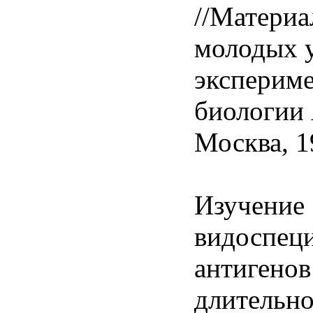
//Матери
молодых 
эксперим
биологии
Москва, 1
Изучение
видоспец
антигенов
длительн