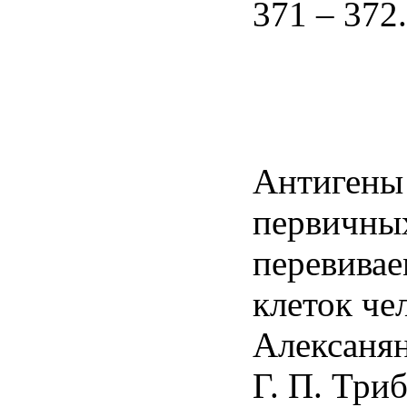
371 – 372.
Антигены
первичных
перевива
клеток че
Алексанян
Г. П. Триб