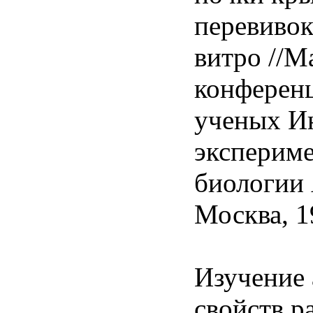
перевивок
витро //М
конферен
ученых И
эксперим
биологии
Москва, 19
Изучение
свойств р