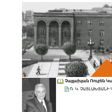
Չայլախյան Ռուբեն Կար
Ռ. Կ. ՉԱՅԼԱԽՅԱՆ