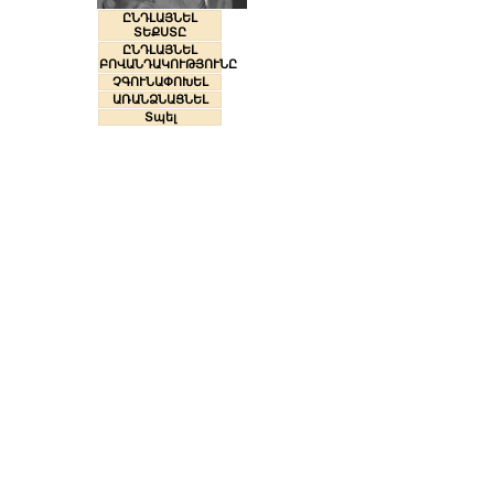
ԸՆԴԼԱՅՆԵԼ
ՏԵՔՍՏԸ
ԸՆԴԼԱՅՆԵԼ
ԲՈՎԱՆԴԱԿՈՒԹՅՈՒՆԸ
ՉԳՈՒՆԱՓՈԽԵԼ
ԱՌԱՆՁՆԱՑՆԵԼ
Տպել