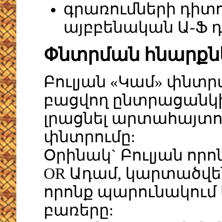
գրառումների դիտո
այբբենական Ա-Ֆ 
Փնտրման հնարքն
Բուլյան «Կամ» փնտ
բացվող ընտրացանկից
լրացնել արտահայտո
փնտրումը:
Օրինակ` Բուլյան որո
OR Ադամ, կարտածվեն 
որոնք պարունակում ե
բառերը: