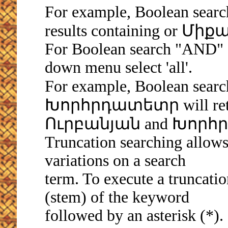
For example, Boolean sea
results containing or Միք
For Boolean search "AND" fr
down menu select 'all'.
For example, Boolean s
Խորհրդատետր will retriev
Ուրբանյան and Խոր
Truncation searching allows
variations on a search
term. To execute a truncation
(stem) of the keyword
followed by an asterisk (*).