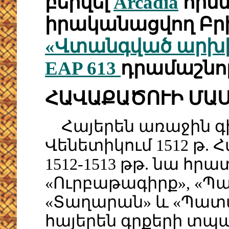
բերվել
Arcadia
հիմ
իրականացվող Բ
«Վտանգված արխի
EAP 613
դրամաշնոր
ՀԱՎԱՔԱԾՈՒԻ ՄԱ
Հայերեն առաջին գի
Վենետիկում 1512 թ.
1512-1513 թթ. նա հրա
«Ուրբաթագիրք», «Պ
«Տաղարան» և «Պատ
հայերեն գրքերի տպագ