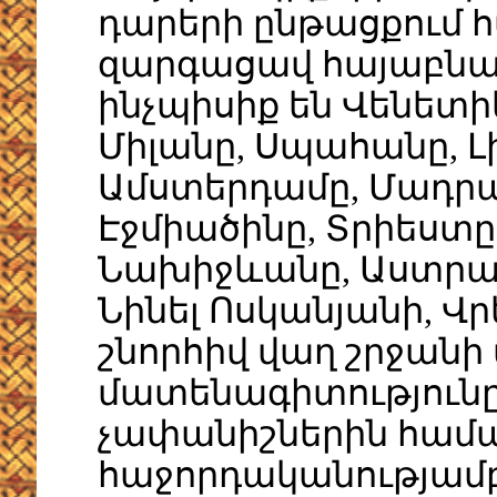
դարերի ընթացքում 
զարգացավ հայաբնակ
ինչպիսիք են Վենետիկը
Միլանը, Սպահանը, Լի
Ամստերդամը, Մադրա
Էջմիածինը, Տրիեստը
Նախիջևանը, Աստր
Նինել Ոսկանյանի, Վր
շնորհիվ վաղ շրջանի
մատենագիտություն
չափանիշներին հա
հաջորդականությամբ՝ 15