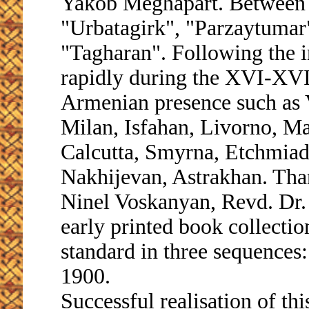
Yakob Meghapart. Between 1
"Urbatagirk", "Parzaytumar"
"Tagharan". Following the i
rapidly during the XVI-XVIII
Armenian presence such as 
Milan, Isfahan, Livorno, M
Calcutta, Smyrna, Etchmiads
Nakhijevan, Astrakhan. Tha
Ninel Voskanyan, Revd. Dr. 
early printed book collectio
standard in three sequence
1900.
Successful realisation of thi