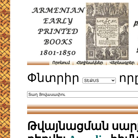
Որոնում
Հեղինակներ
Վերնագրեր
Փնտրիր
որ
Թվայնացման սարք