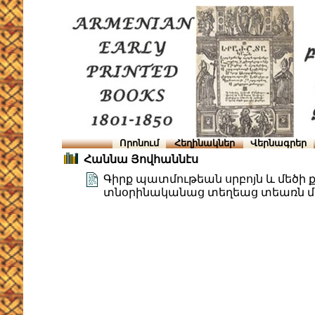
Որոնում
Հեղինակներ
Վերնագրեր
Հաննա Յովհաննէս
Գիրք պատմութեան սրբոյն և մեծի 
տնօրինականաց տեղեաց տեառն մե