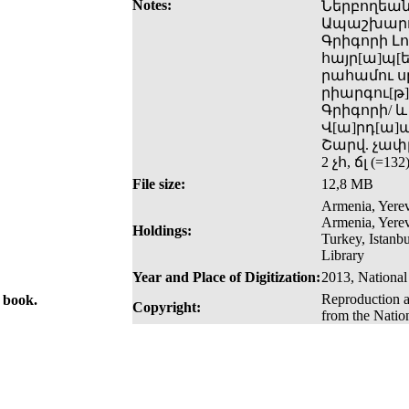
Notes:
Ներբողեանք
Ապաշխարութ
Գրիգորի Լո
հայր[ա]պ[ե
րահամու սր
րիարգու[թ]ե
Գրիգորի/ 
Վ[ա]րդ[ա]պ
Շարվ. չափը
2 չհ, ճլ (=1
File size:
12,8 MB
Armenia, Yerev
Armenia, Yerev
Holdings:
Turkey, Istanb
Library
Year and Place of Digitization:
2013, National
Reproduction a
e book.
Copyright:
from the Natio