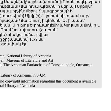
 Ասացե[ա]լ/ այրն ա[ստուծո]յ Ոհան ոսկէբե/րան
ե[ան] Վ[ա]րդ[ա]պ[ե]տն. ի վեր[այ] Սրբոյն/
ւս[ա]ւորչին/ մերոյ. Տպագրեցեալ՝/ Ի
]տութե[ան] Ս[ր]բ[ո]յ/ Էջմիածնի տեառն աբ/
բազան/ Կ[ա]թ[ու]ղ[ի]կ[ո]սին. Եւ ի պատ/
[ան] Ս[ր]բ[ո]յ Ե[րուսաղ]էմի/ և Կ[ո]ստ[ա]նդն[ո]ւ.
և Ոհաննու ա[ստուա]ծաբան/
[ե]տ[ա]ցս: ռճձգ, թվին/։
 շրջանակով՝ 15x9 սմ։
32) գծափակ էջ։
an, National Library of Armenia
an, Museum of Literature and Art
ul, The Armenian Patriarchate of Constantinople, Ormanean
 Library of Armenia, 775-ԱՀ
nd copyright information regarding this document is available
nal Library of Armenia