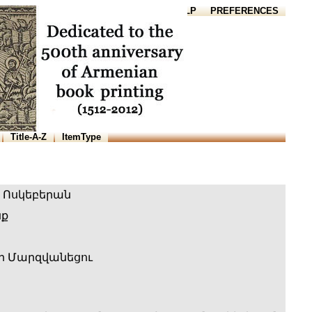
HOME
HELP
PREFERENCES
Title-A-Z
ItemType
 Ոսկեբերան
նք
ր Մարզվանեցու