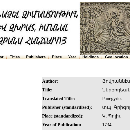
or
Titles
Publishers
Place
Year
Holdings
Geo.location
Author:
Յովհաննէս
Title:
Ներբողեա
Translated Title:
Panegyrics
Publisher (standardized):
տպ. Գրիգո
Place (standardized):
Կ. Պոլիս
Year of Publication:
1734