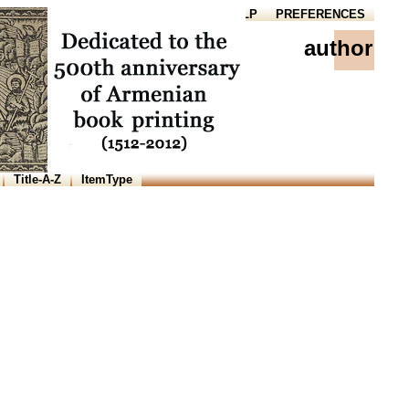
HOME
HELP
PREFERENCES
author
Title-A-Z
ItemType