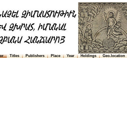
or
Titles
Publishers
Place
Year
Holdings
Geo.location