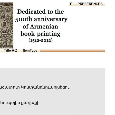
HOME
HELP
PREFERENCES
Title-A-Z
ItemType
ածատուր Կոստանդնուպոլսեցու
նուպօլիս քաղաքի