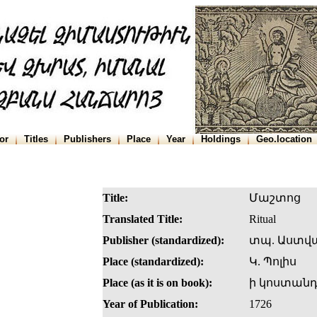
or
Titles
Publishers
Place
Year
Holdings
Geo.location
Title:
Մաշտոց
Translated Title:
Ritual
Publisher (standardized):
տպ. Աստվ
Place (standardized):
Կ. Պոլիս
Place (as it is on book):
ի կոստանդ
Year of Publication:
1726