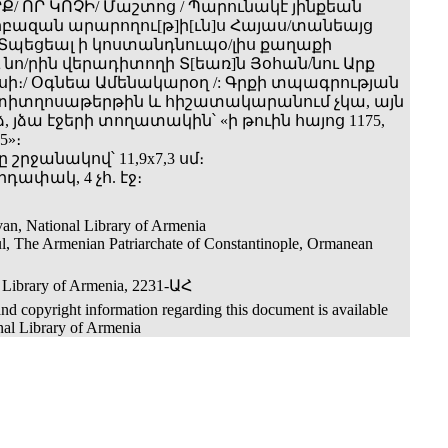
Ք/ ՈՐ ԿՈՉԻ/ Մաշտոց / Պարունակէ յինքեան
սրբազան արարողու[թ]ի[ւն]ս Հայաս/տանեայց
/ Տպեցեալ ի կոստանդնուպօ/լիս քաղաքի
նո/րին վերադիտողի Տ[եառ]ն Յօհան/նու Արք
ի։/ Օգնեա Ամենակարօղ /: Գրքի տպագրության
իտղոսաթերթին և հիշատակարանում չկա, այն
ձ, յձա էջերի տողատակին՝ «ի թուին հայոց 1175,
5»։
 շրջանակով՝ 11,9x7,3 սմ։
արդափակ, 4 չհ. էջ։
an, National Library of Armenia
ul, The Armenian Patriarchate of Constantinople, Ormanean
 Library of Armenia, 2231-ԱՀ
nd copyright information regarding this document is available
nal Library of Armenia