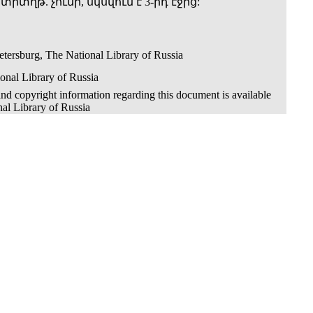
 տիտղթ. չունի, սկսվում է 3-րդ էջից:
etersburg, The National Library of Russia
onal Library of Russia
nd copyright information regarding this document is available
nal Library of Russia