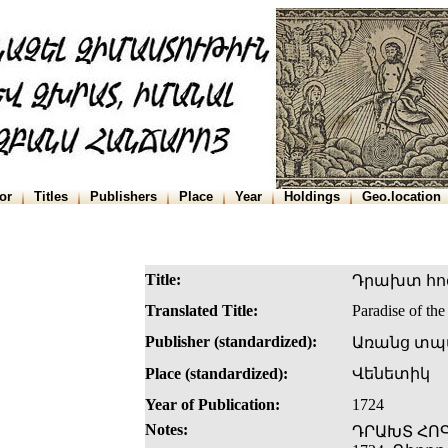
or
Titles
Publishers
Place
Year
Holdings
Geo.location
Title:
Դրախտ հոգ
Translated Title:
Paradise of the 
Publisher (standardized):
Առանց տպ
Place (standardized):
Վենետիկ
Year of Publication:
1724
Notes:
ԴՐԱԽՏ ՀՈԳ