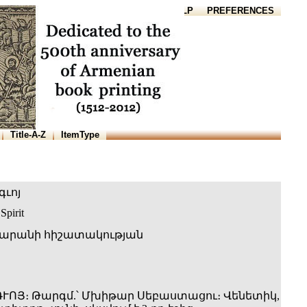
HOME
HELP
PREFERENCES
Title-A-Z
ItemType
ւոյ
Spirit
արանի հիշատակության
ՒՈՅ։ Թարգմ.՝ Մխիթար Սեբաստացու։ Վենետիկ,