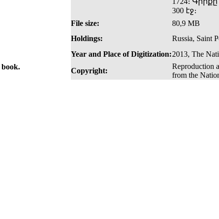
1724։ Գիրքը
300 էջ։
File size:
80,9 MB
Holdings:
Russia, Saint P
Year and Place of Digitization:
2013, The Nati
Reproduction a
e book.
Copyright:
from the Natio