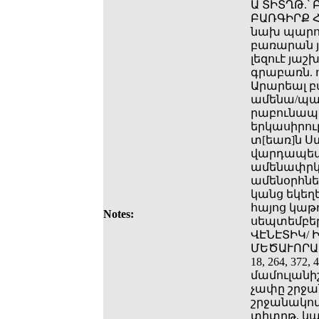
Ա ՏԻՏՂԹ.՝ 
ԲԱՌԳԻՐՔ Հ
նախ պարու
բառարան յ
լեզուէ յաշ
գրաբառն. ո
Արարեալ բ
ամենա/պատ
րաբունապե
երկասիրո
տ[եառ]ն Ս
վարդապետի
ամենափրկչի
ամենօրհնեա
կանց եկեղե
հայոց կաթո
Notes:
սեպտեմբերի
ՎԷՆԷՏԻԿ/ 
ՄԵԾԱՒՈՐԱՑ
18, 264, 372
մամուլանի
չափը շրջան
շրջանակով՝
տիտղթ. կա