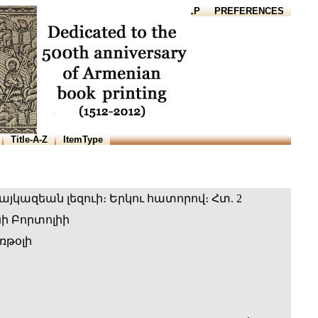
HOME
HELP
PREFERENCES
Title-A-Z
ItemType
յկազեան լեզուի։ Երկու հատորով։ Հտ. 2
ի Բորտոլիի
ռթօլի