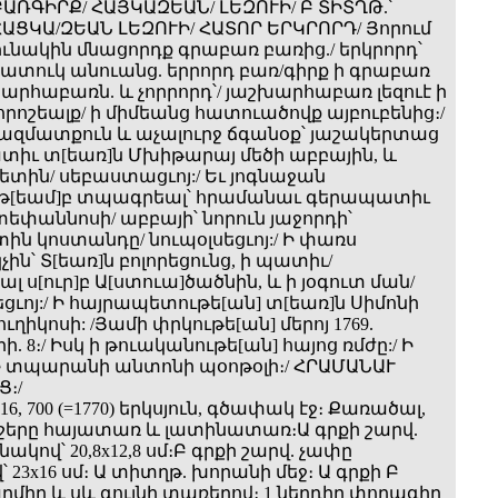
ԲԱՌԳԻՐՔ/ ՀԱՅԿԱԶԵԱՆ/ ԼԵԶՈՒԻ/ Բ ՏԻՏՂԹ.՝
ԱՑԿԱ/ԶԵԱՆ ԼԵԶՈՒԻ/ ՀԱՏՈՐ ԵՐԿՐՈՐԴ/ Յորում
նակին մնացորդք գրաբառ բառից./ երկրորդ՝
ատուկ անուանց. երրորդ բառ/գիրք ի գրաբառ
խարհաբառն. և չորրորդ՝/ յաշխարհաբառ լեզուէ ի
րոշեալք/ ի միմեանց հատուածովք այբուբենից։/
ազմատքուն և աչալուրջ ճգանօք՝ յաշակերտաց
իւ տ[եառ]ն Մխիթարայ մեծի աբբային, և
տին/ սեբաստացւոյ:/ Եւ յոգնաջան
ւթ[եամ]բ տպագրեալ՝ հրամանաւ գերապատիւ
տեփաննոսի/ աբբայի՝ նորուն յաջորդի՝
ն կոստանդը/ նուպօլսեցւոյ:/ Ի փառս
ն՝ Տ[եառ]ն բոլորեցունց, ի պատիւ/
լ ս[ուր]բ Ա[ստուա]ծածնին, և ի յօգուտ ման/
ցւոյ:/ Ի հայրապետութե[ան] տ[եառ]ն Սիմոնի
ւղիկոսի: /Յամի փրկութե[ան] մերոյ 1769.
. 8։/ Իսկ ի թուականութե[ան] հայոց ռմժը:/ Ի
Ի տպարանի անտոնի պօոթօլի։/ ՀՐԱՄԱՆԱՒ
։/
, 416, 700 (=1770) երկսյուն, գծափակ էջ։ Քառածալ,
շերը հայատառ և լատինատառ։Ա գրքի շարվ.
ակով՝ 20,8x12,8 սմ։Բ գրքի շարվ. չափը
 23x16 սմ։ Ա տիտղթ. խորանի մեջ։ Ա գրքի Բ
րմիր և սև գույնի տառերով։ 1 ներդիր փորագիր