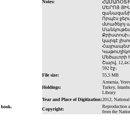
Notes:
ՀԱՄԱՌՕՏ/Ի
ՄԵՐՈՅ ՅԻՍ
զանազանից
Որպէս ջերմ
մտածելոյ 
Մանկութեա
Քրիստոսի։
կարգէ յիսո
Հայրապետո
Կաթուղիկոս
Մեծաւորի հ
Շարվ. 12,4x7
592 էջ։
File size:
55,5 MB
Armenia, Yerev
Holdings:
Turkey, Istanb
Library
Year and Place of Digitization:
2012, National
Reproduction a
e book.
Copyright:
from the Natio