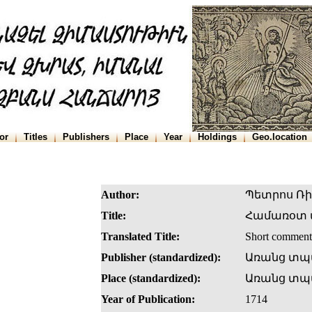
or
Titles
Publishers
Place
Year
Holdings
Geo.location
Author:
Պետրոս Ռ
Title:
Համառօտ 
Translated Title:
Short comment
Publisher (standardized):
Առանց տպ
Place (standardized):
Առանց տպա
Year of Publication:
1714