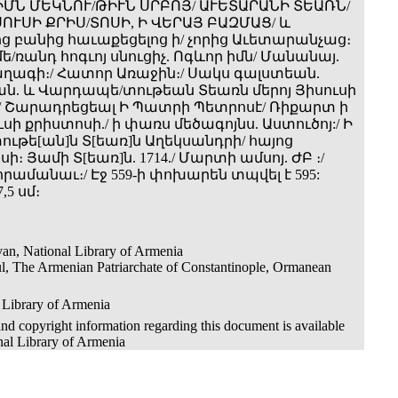
ՄՆ ՄԵԿՆՈՒ/ԹԻՒՆ ՍՐԲՈՅ/ ԱՒԵՏԱՐԱՆԻ ՏԵԱՌՆ/
ՈՒՍԻ ՔՐԻՍ/ՏՈՍԻ, Ի ՎԵՐԱՅ ԲԱԶՄԱՑ/ և
 բանից հաւաքեցելոց ի/ չորից Աւետարանչաց։
ե/ռանդ հոգւոյ սնուցիչ. Ոգևոր իմն/ Մանանայ.
աղագի։/ Հատոր Առաջին։/ Սակս գալստեան.
ն. և Վարդապե/տութեան Տեառն մերոյ Յիսուսի
/ Շարադրեցեալ Ի Պատրի Պետրոսէ/ Ռիքարտ ի
ւսի քրիստոսի./ ի փառս մեծագոյնս. Աստուծոյ:/ Ի
ւթե[ան]ն Տ[եառ]ն Աղեկսանդրի/ հայոց
ի։ Յամի Տ[եառ]ն. 1714./ Մարտի ամսոյ. ԺԲ ։/
րամանաւ։/ Էջ 559-ի փոխարեն տպվել է 595:
,5 սմ։
an, National Library of Armenia
ul, The Armenian Patriarchate of Constantinople, Ormanean
 Library of Armenia
nd copyright information regarding this document is available
nal Library of Armenia