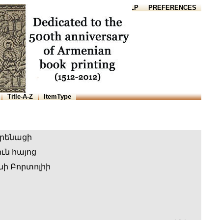
HOME
HELP
PREFERENCES
Title-A-Z
ItemType
որենացի
ւն հայոց
նի Բորտոլիի