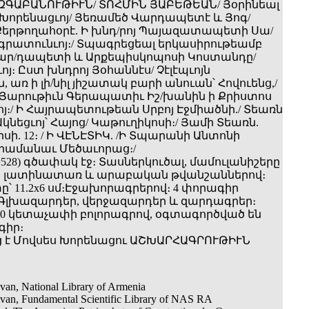
 ԱԶԳԱԲԱՆՈՒԹԻՒՆ/ ՏՈՀՄԻՆ ՅԱԲԵԹԵԱՆ/ Յօրինեալ
 Խորենացւոյ/ Յեռամեծ Վարդապետէ և Յոգ/
երթողահօրէ. Ի խնդ/րոյ Պայազատապետի Սա/
գրատունւոյ։/ Տպագրեցեալ երկասիրութեամբ
ար/դապետի և Արքեպիսկոպոսի Կոստանդը/
ոյ։ Ըստ խնդրոյ Յօհաննէս/ Չէլէպւոյն
, առ ի լի/նիլ յիշատակ բարի անուան՝ Հովուենց,/
Յարութիւն Գերապատիւ Իշ/խանին ի Քրիստոս
ոյ։/ Ի Հայրապետութեան Սրբոյ Էջմիածնի./ Տեառն
կնեցւոյ՝ Հայոց/ Կաթուղիկոսի։/ Յամի Տեառն.
յիսի. 12։ / Ի ՎԷՆԷՏԻԿ. /Ի Տպարանի Անտոնի
Հրամանաւ Մեծաւորաց։/
2 (=528) գծափակ էջ։ Տասներկուծալ, մամուլանիշերը
 լատինատառ և արաբական թվանշաններով։
ը՝ 11.2x6 սմ։Էջախորագրերով։ 4 փորագիր
Գլխազարդեր, վերջազարդեր և զարդագրեր։
10 կետաչափի բոլորագրով, օգտագործված են
գիր։
 է Մովսես Խորենացու ԱՇԽԱՐՀԱԳՐՈՒԹԻՒՆ
van, National Library of Armenia
van, Fundamental Scientific Library of NAS RA