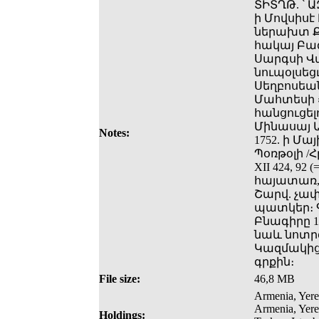
ՏԻՏՂԹ. ՝
ի Մովսիսէ
ներախտ Ք
հակայ Բա
Սարգսի Վ
նուպօլսեցւ
Սեղբոսեան
Մահտեսի 
հանցուցել
Մինասայ Ա
Notes:
1752. ի Մա
Պօռթօլի /
XII 424, 9
հայատառ,
Շարվ. չափ
պատկեր։ 
Բնագիրը 
նաև նոտր
Կազմակից
գրքին։
File size:
46,8 MB
Armenia, Yere
Armenia, Yere
Holdings: