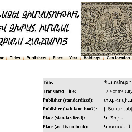
or
Titles
Publishers
Place
Year
Holdings
Geo.location
Title:
Պատմութիւ
Translated Title:
Tale of the Cit
Publisher (standardized):
տպ. Հովհա
Publisher (as it is on book):
ի Տպարանի
Place (standardized):
Կ. Պոլիս
Place (as it is on book):
Կոստանդն