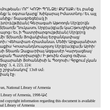
ութեան։/ ՈՐ՝ ԿՈՉԻ ՊՂՆՁԷ/ ՔԱՂԱՔ։/ Եւ բանք
/ և օգտա­/կարք՝ Խիկարայ Իմաստնոյ։/ Եւ այլ
նիք։/ Տպագրեցե[ա]լ ի
]տ[ո]ւ[թ]ե[ան] Գե/րագահ Աթոռոյն Ս[ր]բ[ո]յն
Տ[եառ]ն Ղուկասու Սրբ[ա]զ[ա]ն կա□/թուղիկոսի
այոց։/ Եւ ի Պատրիարգու[թ]ե[ան] Ս[ր]բ[ո]յ
մի/ Տ[եառ]ն Յովակիմայ Երջանկափայլ/
ի։/ Վեհափառ Հրամանաւ Մեծի/ Արքայանիստ
քիս/ Կոստանդնուպօլսոյ Ս[ր]բ[ա]զ[ա]ն Արհի/
ի Տեառն Զաքա­/րիայ Ազգասէր Կարդացեալ/
աբան Պատրիարգի:/ Ի թուին Հայոց ռմխա.
 ի Տպարանի Յօհաննիսի և Պօղոսի։/ Գրքում չկան
ը՝ 3, 4, 223, 224:
 շրջանակով՝ 13x8 սմ։
փակ էջ։
an, National Library of Armenia
 Library of Armenia, 1998-ԱՀ
nd copyright information regarding this document is available
nal Library of Armenia