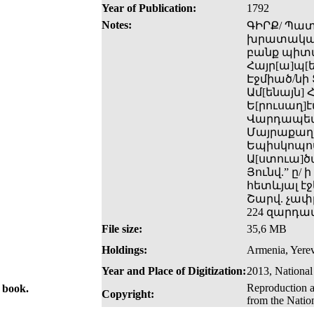
Year of Publication:
1792
Notes:
ԳԻՐՔ/ Պատմ
խրատականք
բանք պիտա
Հայր[ա]պ[ե
Էջմիած/նի 
Ամ[ենայն] Հ
Ե[րուսաղ]է
Վարդապետ
Մայրաքաղա
Եպիսկոպոս
Ա[ստուա]ծ
Յունվ.” ը/
հետևյալ էջեր
Շարվ. չափը
224 զարդա
File size:
35,6 MB
Holdings:
Armenia, Yerev
Year and Place of Digitization:
2013, National
Reproduction a
e book.
Copyright:
from the Natio