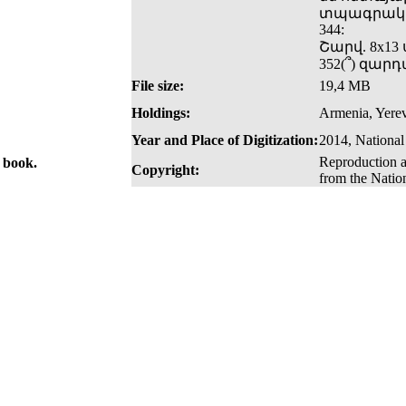
տպագրական
344:
Շարվ. 8x13 
352(՞) զար
File size:
19,4 MB
Holdings:
Armenia, Yerev
Year and Place of Digitization:
2014, National
Reproduction a
e book.
Copyright:
from the Natio