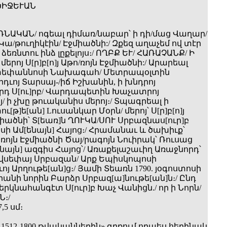
ԽԻՋԵՒԱՆ
ՌՆԱԿԱՆ/ ոգեալ դիմառ/նաբար՝ ի դի­/մաց Վաղար/
­/թուղիկէին/ Էջմիածնի:/ Զքեզ աղաչեմ ով տէր
ր ձեռնտու ինձ լըքելոյս։/ ՈՂԲՔ ԵՒ/ ՀԱՌԱՉԱՆՔ/ Ի
երոյ Ս[ր]բ[ո]յ Աթո­/ռոյն Էջմիածնի:/ Արարեալ
Ստեփաննոսի Նախագահ/ Մետրապօլտին
րդւոյ Տարսայ-/իճ Իշխանին, ի խնդրոյ
դ Ս[ու]րբ/ Վարդապետին Խաչատրոյ
/ ի չխը թուականիս մերոյ։/ Տպագրեալ ի
[թ]ե[ան] Lուսանկար Մօրն/ մերոյ՝ Ս[ր]բ[ո]յ
իածնի՝ Տ[եառ]ն ՂՈՒԿԱ/ՍՈՒ Սրբազնաս[ուր]բ
սի Ամ[ենայն] Հայոց։/ Հրամանաւ և ծախիւք՝
ոռոյն Էջմիածնի Ծայ/րագոյն Նուիրակ՝ Ռուսաց
նայն] ազգիս Հայոց՝/ Առաքելաշաւիղ Առաջնորդ՝
ովսեփայ Սրբազան/ Արք Եպիսկոպոսի
յ Արղութե[ան]ց։/ Յամի Տեառն 1790. յօգոստոսի
րանի նորին Բարձր Սրբազ[ա]նութե[ան]ն։/ Ընդ
րկնահանգէտ Ս[ուր]բ Խաչ Վանիցն./ որ ի Նորն/
։/
,5 սմ։
 1512-1800 թվականներին» գրքում որպես հեղինակ