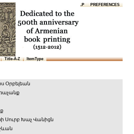
HOME
HELP
PREFERENCES
Title-A-Z
ItemType
ս Օրբելեան
առաչանք
նք
 Սուրբ Խաչ Վանիցն
ջևան