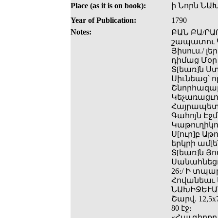
Place (as it is on book):
ի Նորն ՆԱ
Year of Publication:
1790
Notes:
ԲԱՆ ԲԱ/ՐԱ
շապատու Կա
Յիսուս./ լե
դիմաց Մօր մ
Տ[եառ]ն 
Սիւնեաց՝ ո
Շնորհազար
Կեչառացւոյ
Հայրապետու
Գահոյն Էջմ
Կաթուղիկո
Ս[ուր]բ Աթ
երկրի ամ[ե
Տ[եառ]ն Յ
Սանահնեցւո
26։/ Ի տպա
Հովանեաւ ե
ՆԱԽԻՋԵՒԱՆ
Շարվ. 12,5x7
80 էջ։
«Հայ գիրքը