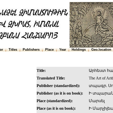
or
Titles
Publishers
Place
Year
Holdings
Geo.location
Title:
Արհեստ հ
Translated Title:
The Art of Ari
Publisher (standardized):
տպագր. Սող
Publisher (as it is on book):
Ի տպարանի
Place (standardized):
Մարսել
Place (as it is on book):
Ի Մարչիլեա