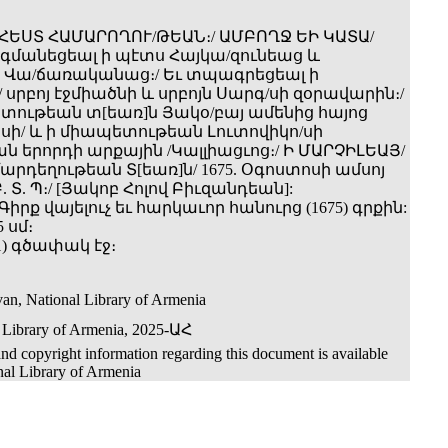
ՐՀԵՍՏ ՀԱՄԱՐՈՂՈՒ/ԹԵԱՆ։/ ԱՄԲՈՂՋ ԵԻ ԿԱՏԱ/
րգմանեցեալ ի պէտս Հայկա/զունեաց և
Վա/ճառականաց։/ Եւ տպագրեցեալ ի
սրբոյ էջմիածնի և սրբոյն Սարգ/սի զօրավարին։/
տութեան տ[եառ]ն Յակօ/բայ ամենից հայոց
սի/ և ի միապետութեան Լուտովիկո/սի
ն երորդի արքային /Կալլիացւոց։/ Ի ՄԱՐՉԻԼԵԱՅ/
արդեղութեան Տ[եառ]ն/ 1675. Օգոստոսի ամսոյ
. Բ. Տ. Պ։/ [Յակոբ Հոլով Բիւզանդեան]:
Գիրք վայելուչ եւ հարկաւոր հանուրց (1675) գրքին:
5 սմ։
151) գծափակ էջ։
an, National Library of Armenia
 Library of Armenia, 2025-ԱՀ
nd copyright information regarding this document is available
nal Library of Armenia