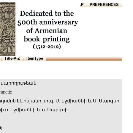
HOME
HELP
PREFERENCES
Title-A-Z
ItemType
ամարողութեան
thmetic
ոմոն Լևոնյանի, տպ. Ս. Էջմիածնի և Ս. Սարգսի
 ս. Էջմիածնի և ս. Սարգսի
յ