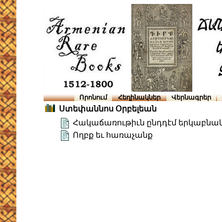
Որոնում
Հեղինակներ
Վերնագրեր
Ստեփաննոս Օրբելեան
Հակաճառութիւն ընդդէմ երկաբնա
Ողբք եւ հառաչանք