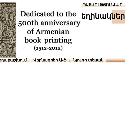
Տուն
Օգնություն
ՆԱԽԱՊԱՏՎՈՒԹՅՈՒՆՆԵՐ
հեղինակներ
եղաբաշխում
Վերնագրեր Ա-Ֆ
Նյութի տեսակ