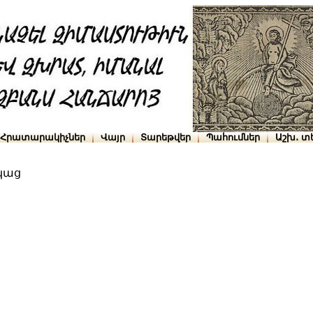
Հրատարակիչներ
Վայր
Տարեթվեր
Պահումներ
Աշխ․ տ
կաց