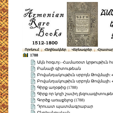
Որոնում
Հեղինակներ
Վերնագրեր
Հրատար
1788
Ակն հօգւոյ:- Համառօտ կրթութիւն 
Բանալի գիտութեան
Բովանդակութիւն սրբոյն Թովմայի: Հ
Բովանդակութիւն սրբոյն Թովմայի։ 
Գիրք աղօթից (1788)
Գիրք որ կոչի շաւիղ լեզուագիտութ
Գործք առաքելոց (1788)
Դրուատ պատմագրաբար
Ընդհանրական