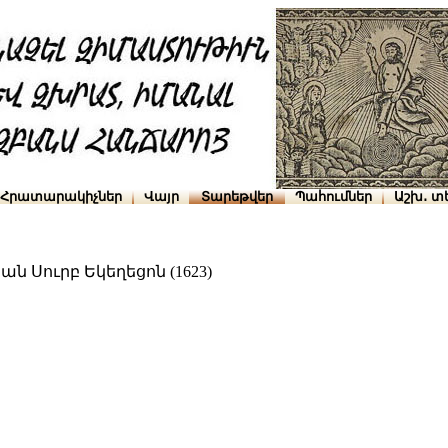
Հրատարակիչներ
Վայր
Տարեթվեր
Պահումներ
Աշխ․ տ
ն Սուրբ Եկեղեցոն (1623)