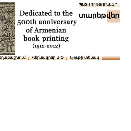
Տուն
Օգնություն
ՆԱԽԱՊԱՏՎՈՒԹՅՈՒՆՆԵՐ
տարեթվեր
եղաբաշխում
Վերնագրեր Ա-Ֆ
Նյութի տեսակ