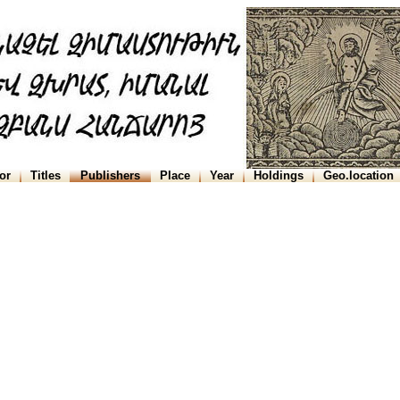
or
Titles
Publishers
Place
Year
Holdings
Geo.location