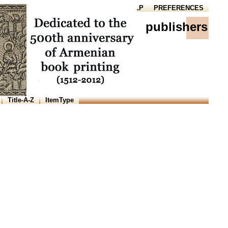
HOME
HELP
PREFERENCES
publishers
Title-A-Z
ItemType