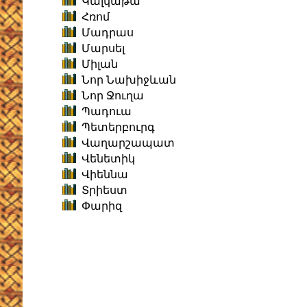
Կալկաթա
Հռոմ
Մադրաս
Մարսել
Միլան
Նոր Նախիջևան
Նոր Ջուղա
Պադուա
Պետերբուրգ
Վաղարշապատ
Վենետիկ
Վիեննա
Տրիեստ
Փարիզ