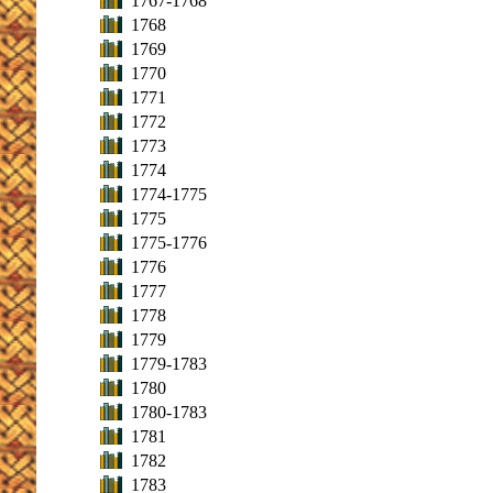
1767-1768
1768
1769
1770
1771
1772
1773
1774
1774-1775
1775
1775-1776
1776
1777
1778
1779
1779-1783
1780
1780-1783
1781
1782
1783