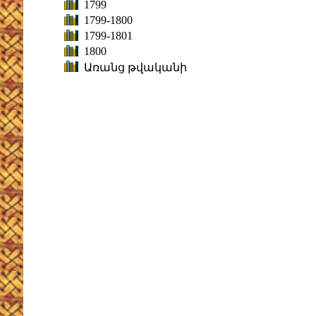
1799
1799-1800
1799-1801
1800
Առանց թվականի