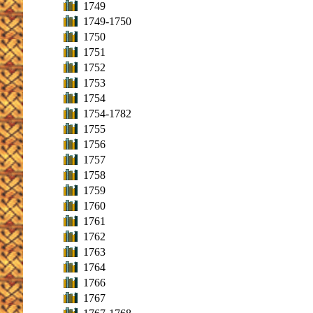
1749
1749-1750
1750
1751
1752
1753
1754
1754-1782
1755
1756
1757
1758
1759
1760
1761
1762
1763
1764
1766
1767