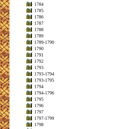
1784
1785
1786
1787
1788
1789
1789-1790
1790
1791
1792
1793
1793-1794
1793-1795
1794
1794-1796
1795
1796
1797
1797-1799
1798