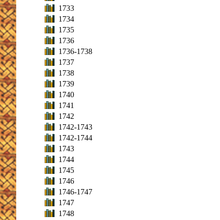
1733
1734
1735
1736
1736-1738
1737
1738
1739
1740
1741
1742
1742-1743
1742-1744
1743
1744
1745
1746
1746-1747
1747
1748