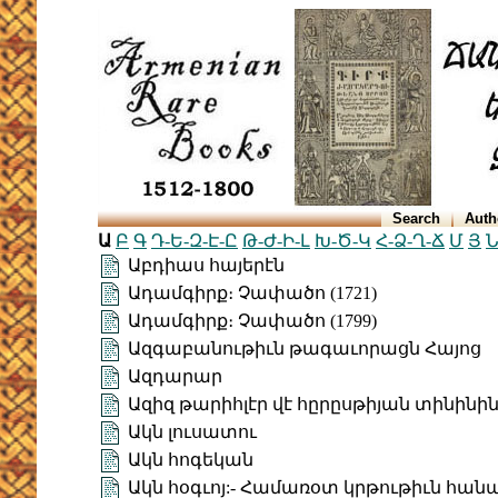
Search
Auth
Ա
Բ
Գ
Դ-Ե-Զ-Է-Ը
Թ-Ժ-Ի-Լ
Խ-Ծ-Կ
Հ-Ձ-Ղ-Ճ
Մ
Յ
Ն
Աբդիաս հայերէն
Ադամգիրք։ Չափածո (1721)
Ադամգիրք։ Չափածո (1799)
Ազգաբանութիւն թագաւորացն Հայոց
Ազդարար
Ազիզ թարիհլէր վէ հըրըսթիյան տինին
Ակն լուսատու
Ակն հոգեկան
Ակն հօգւոյ:- Համառօտ կրթութիւն հան