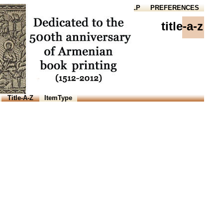
HOME
HELP
PREFERENCES
title-a-z
Title-A-Z
ItemType