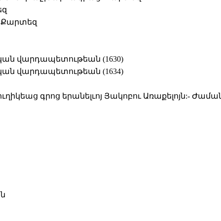
եզ
 Քարտեզ
կան վարդապետութեան (1630)
կան վարդապետութեան (1634)
իկեաց գրոց երանելւոյ Յակոբու Առաքելոյն:- Ժամա
ան