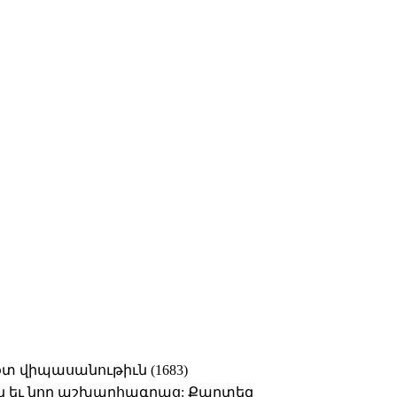
տ վիպասանութիւն (1683)
ն եւ նոր աշխարհագրաց: Քարտեզ