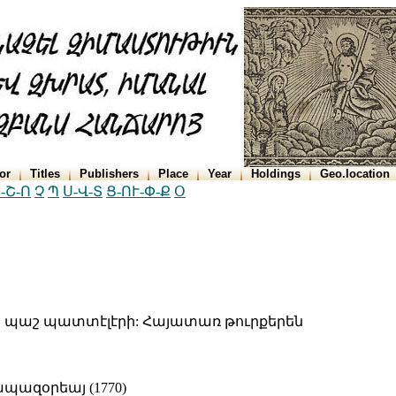
or
Titles
Publishers
Place
Year
Holdings
Geo.location
-Շ-Ո
Չ
Պ
Ս-Վ-Տ
Ց-ՈՒ-Փ-Ք
Օ
ին պաշ պատտէլէրի: Հայատառ թուրքերեն
ապազօրեայ (1770)