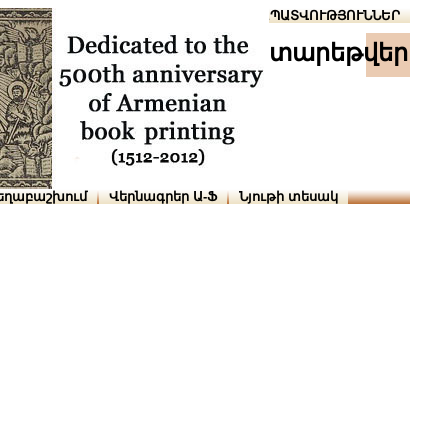
Տուն
Օգնություն
ՆԱԽԱՊԱՏՎՈՒԹՅՈՒՆՆԵՐ
տարեթվեր
եղաբաշխում
Վերնագրեր Ա-Ֆ
Նյութի տեսակ