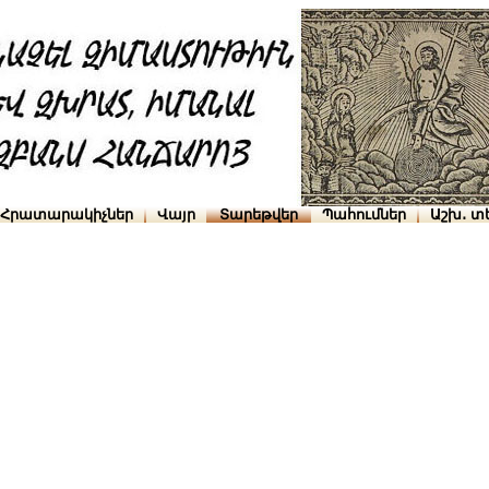
Հրատարակիչներ
Վայր
Տարեթվեր
Պահումներ
Աշխ․ տ