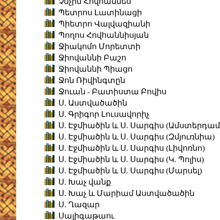
Չնչին Հովհաննես
Պետրոս Լատինացի
Պիետրո Վալվազիանի
Պողոս Հովհաննիսյան
Ջիակոմո Մորետտի
Ջիովաննի Բաշո
Ջիովաննի Պիացո
Ջոն Ռիվինգտըն
Ջուան - Բատիստա Բովիս
Ս. Աստվածածին
Ս. Գրիգոր Լուսավորիչ
Ս. Էջմիածին և Ս. Սարգիս (Ամստերդամ
Ս. Էջմիածին և Ս. Սարգիս (Զմյուռնիա)
Ս. Էջմիածին և Ս. Սարգիս (Լիվոռնո)
Ս. Էջմիածին և Ս. Սարգիս (Կ. Պոլիս)
Ս. Էջմիածին և Ս. Սարգիս (Մարսել)
Ս. Խաչ վանք
Ս. Խաչ և Մարիամ Աստվածածին
Ս. Ղազար
Սալիգաթաու