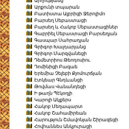
Արղությանց
Արքունի տպարան
Բատիստա Ալբրիցի Ջերոլիմո
Բարսեղ Սեբաստացի
Բարսեղ և Հակոբ Սեբաստացիներ
Գաբրիել Սեբաստացի Բարսեղյան
Գասպար Սահրադյան
Գրիգոր Խալդարյանց
Գրիգոր Մարզվանեցի
Դեմետրիոս Թեոդոսիու
Դոմինիցի Բազաե
Երեմիա Չելեբի Քյոմուրճյան
Էտկեար Գնդևանցի
Թովմաս Վանանդեցի
Ի թաղն Պէկօղլի
Կարոլի Ակքերս
Հակոբ Մեղապարտ
Հակոբ Շահամիրեան
Հարություն Շմավոնյան Շիրազեցի
Հովհաննես Անկյուրացի