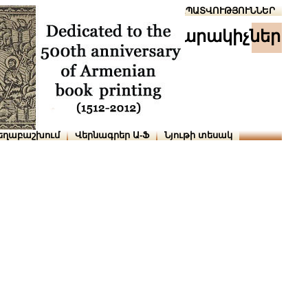
Տուն
Օգնություն
ՆԱԽԱՊԱՏՎՈՒԹՅՈՒՆՆԵՐ
հրատարակիչներ
եղաբաշխում
Վերնագրեր Ա-Ֆ
Նյութի տեսակ