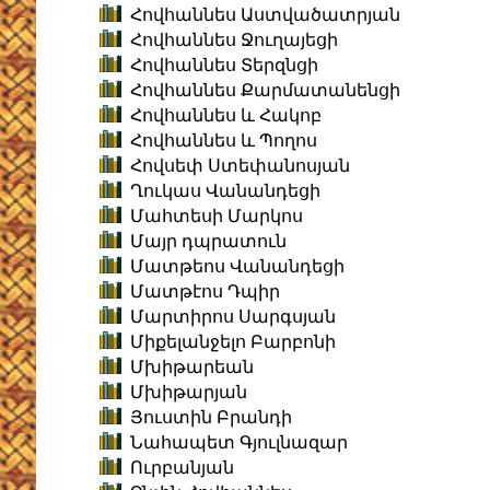
Հովհաննես Աստվածատրյան
Հովհաննես Ջուղայեցի
Հովհաննես Տերզնցի
Հովհաննես Քարմատանենցի
Հովհաննես և Հակոբ
Հովհաննես և Պողոս
Հովսեփ Ստեփանոսյան
Ղուկաս Վանանդեցի
Մահտեսի Մարկոս
Մայր դպրատուն
Մատթեոս Վանանդեցի
Մատթէոս Դպիր
Մարտիրոս Սարգսյան
Միքելանջելո Բարբոնի
Մխիթարեան
Մխիթարյան
Յուստին Բրանդի
Նահապետ Գյուլնազար
Ուրբանյան