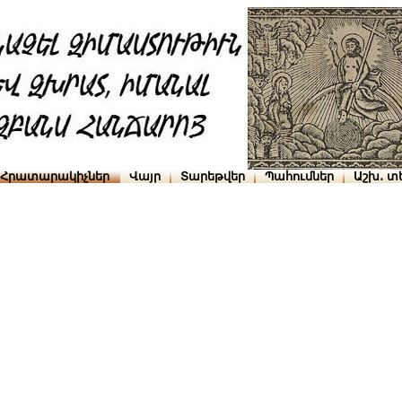
Հրատարակիչներ
Վայր
Տարեթվեր
Պահումներ
Աշխ․ տ