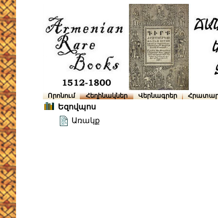
Որոնում
Հեղինակներ
Վերնագրեր
Հրատար
Եզովպոս
Առակք