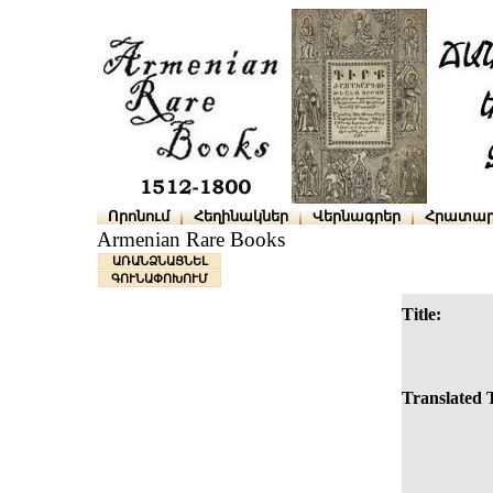
Որոնում
Հեղինակներ
Վերնագրեր
Հրատար
Armenian Rare Books
ԱՌԱՆՁՆԱՑՆԵԼ
ԳՈՒՆԱՓՈԽՈՒՄ
Title:
Translated T