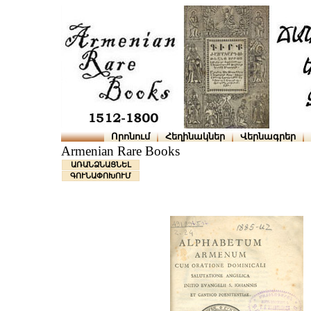
Որոնում
Հեղինակներ
Վերնագրեր
Armenian Rare Books
ԱՌԱՆՁՆԱՑՆԵԼ
ԳՈՒՆԱՓՈԽՈՒՄ