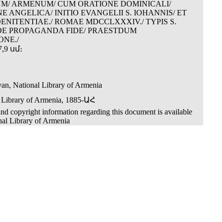
M/ ARMENUM/ CUM ORATIONE DOMINICALI/
E ANGELICA/ INITIO EVANGELII S. IOHANNIS/ ET
ENITENTIAE./ ROMAE MDCCLXXXIV./ TYPIS S.
DE PROPAGANDA FIDE/ PRAESTDUM
NE./
,9 սմ։
an, National Library of Armenia
 Library of Armenia, 1885-ԱՀ
nd copyright information regarding this document is available
nal Library of Armenia