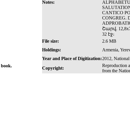
Notes:
ALPHABETU
SALUTATION
CANTICO PO
CONGREG. 
ADPROBATIO
Շարվ. 12,8x7
32 էջ։
File size:
2.6 MB
Holdings:
Armenia, Yerev
Year and Place of Digitization:
2012, National
Reproduction a
e book.
Copyright:
from the Natio