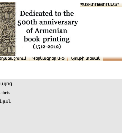
Տուն
Օգնություն
ՆԱԽԱՊԱՏՎՈՒԹՅՈՒՆՆԵՐ
եղաբաշխում
Վերնագրեր Ա-Ֆ
Նյութի տեսակ
հայոց
abets
նյան