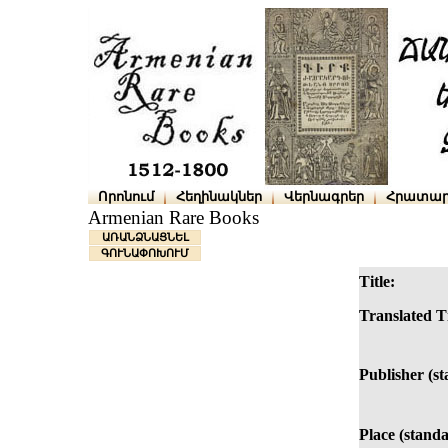
Որոնում
Հեղինակներ
Վերնագրեր
Հրատար
Armenian Rare Books
ԱՌԱՆՁՆԱՑՆԵԼ
ԳՈՒՆԱՓՈԽՈՒՄ
Title:
Translated Ti
Publisher (s
Place (standa