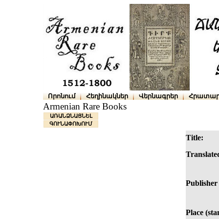
Որոնում
Հեղինակներ
Վերնագրեր
Հրատար
Armenian Rare Books
ԱՌԱՆՁՆԱՑՆԵԼ
ԳՈՒՆԱՓՈԽՈՒՄ
Title:
Translated
Publisher
Place (st