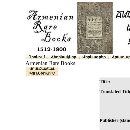
Որոնում
Հեղինակներ
Վերնագրեր
Հրատար
Armenian Rare Books
ԱՌԱՆՁՆԱՑՆԵԼ
ԳՈՒՆԱՓՈԽՈՒՄ
Title:
Translated Titl
Publisher (stan