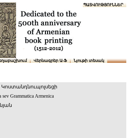
Տուն
Օգնություն
ՆԱԽԱՊԱՏՎՈՒԹՅՈՒՆՆԵՐ
եղաբաշխում
Վերնագրեր Ա-Ֆ
Նյութի տեսակ
 Կոստանդնուպոլսեցի
ca sev Grammatica Armenica
նյան