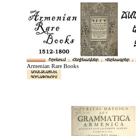
Որոնում
Հեղինակներ
Վերնագրեր
Armenian Rare Books
ԱՌԱՆՁՆԱՑՆԵԼ
ԳՈՒՆԱՓՈԽՈՒՄ