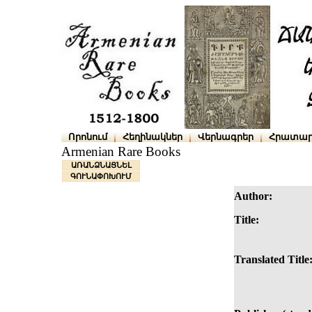
Որոնում
Հեղինակներ
Վերնագրեր
Հրատար
Armenian Rare Books
ԱՌԱՆՁՆԱՑՆԵԼ
ԳՈՒՆԱՓՈԽՈՒՄ
Author:
Title:
Translated Title