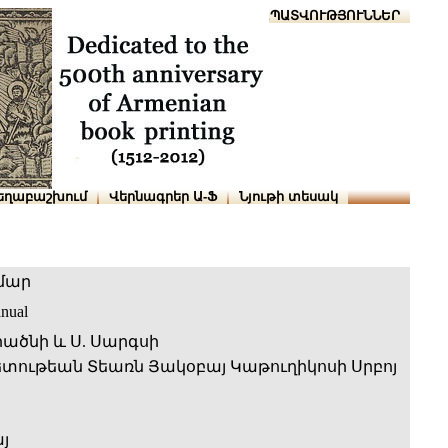
Տուն
Օգնություն
ՆԱԽԱՊԱՏՎՈՒԹՅՈՒՆՆԵՐ
եղաբաշխում
Վերնագրեր Ա-Ֆ
Նյութի տեսակ
մար
anual
իածնի և Ս. Սարգսի
տութեան Տեառն Յակօբայ Կաթուղիկոսի Սրբոյ
յ