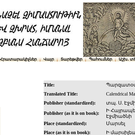
Հրատարակիչներ
Վայր
Տարեթվեր
Պահումներ
Աշխ․ տ
Title:
Պարզատօ
Translated Title:
Calendrical M
Publisher (standardized):
տպ. Ս. Էջմ
Ի Հայրապե
Publisher (as it is on book):
Էջմիածնի
Place (standardized):
Մարսել
Place (as it is on book):
Ի մարսիլեա