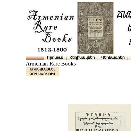
Որոնում
Հեղինակներ
Վերնագրեր
Armenian Rare Books
ԱՌԱՆՁՆԱՑՆԵԼ
ԳՈՒՆԱՓՈԽՈՒՄ