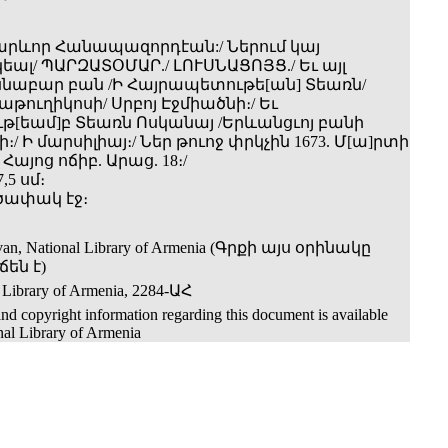
արևոր Հանապազորդէան:/ Ներում կայ
եալ/ ՊԱՐԶԱՏՕՄԱՐ./ ԼՈՒՍՆԱՑՈՅՑ./ Եւ այլ
աբար բան /Ի Հայրապետութե[ան] Տեառն/
թուղիկոսի/ Սրբոյ Էջմիածնի։/ Եւ
թ[եամ]բ Տեառն Ոսկանայ /Երևանցւոյ բանի
/ Ի մարսիլիայ։/ Ներ թուոջ փրկչին 1673. Մ[ա]րտի
 Հայոց ոճիբ. Արաց. 18։/
,5 սմ։
 գծափակ էջ։
evan, National Library of Armenia (Գրքի այս օրինակը
են է)
 Library of Armenia, 2284-ԱՀ
nd copyright information regarding this document is available
nal Library of Armenia