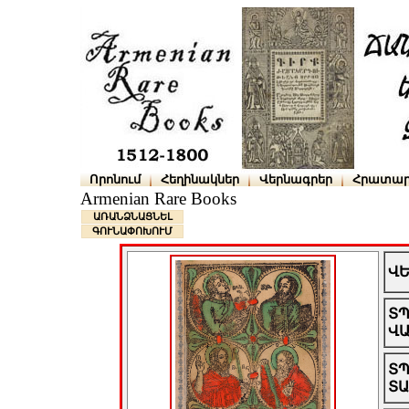
Որոնում
Հեղինակներ
Վերնագրեր
Հրատար
Armenian Rare Books
ԱՌԱՆՁՆԱՑՆԵԼ
ԳՈՒՆԱՓՈԽՈՒՄ
Վ
Տ
Վ
Տ
Տ