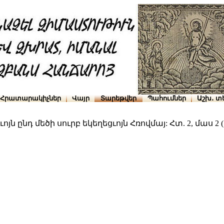
Հրատարակիչներ
Վայր
Տարեթվեր
Պահումներ
Աշխ․ տ
ն ընդ մեծի սուրբ եկեղեցւոյն Հռովմայ: Հտ. 2, մաս 2 (