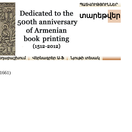
Տուն
Օգնություն
ՆԱԽԱՊԱՏՎՈՒԹՅՈՒՆՆԵՐ
տարեթվեր
եղաբաշխում
Վերնագրեր Ա-Ֆ
Նյութի տեսակ
1661)