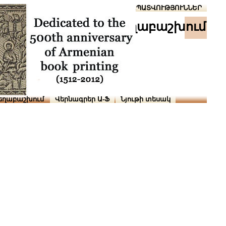
Տուն
Օգնություն
ՆԱԽԱՊԱՏՎՈՒԹՅՈՒՆՆԵՐ
աշխ․ տեղաբաշխում
եղաբաշխում
Վերնագրեր Ա-Ֆ
Նյութի տեսակ