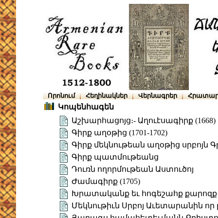
Որոնում
Հեղինակներ
Վերնագրեր
Հրատար
Կոպենհագեն
Աշխարհացոյց։- Աղուէսագիրք (1668)
Գիրք աղօթից (1701-1702)
Գիրք մեկնութեան աղօթից սրբոյն 
Գիրք պատմութեանց
Դուռն ողորմութեան Աստուծոյ
Ժամագիրք (1705)
Խրատականք եւ հոգեշահք քարոզք
Մեկնութիւն Սրբոյ Աւետարանին որ ը
Յաղագս համահետեւմանն Քրիստոսի 