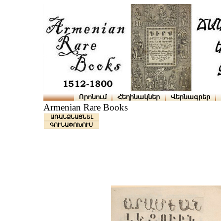
Որոնում
Հեղինակներ
Վերնագրեր
Armenian Rare Books
ԱՌԱՆՁՆԱՑՆԵԼ
ԳՈՒՆԱՓՈԽՈՒՄ