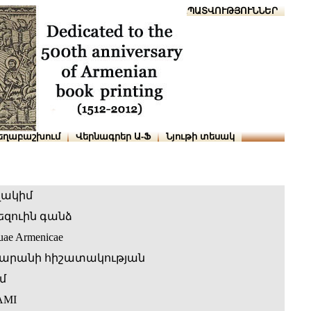
Տուն
Օգնություն
ՆԱԽԱՊԱՏՎՈՒԹՅՈՒՆՆԵՐ
եղաբաշխում
Վերնագրեր Ա-Ֆ
Նյութի տեսակ
վակիմ
եզուին գանձ
guae Armenicae
արանի հիշատակության
մ
AMI