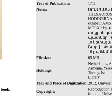
Year of Publication:
1711
Notes:
ԱՐԱՄԵԱՆ/ ԼԵ
THESAURUS/
HODINERNAE,/ 
exhibet./ A
MCLX./ Էջ
փոքրիկ զար
պատկեր: Վ
10 կետաչա
Շարվ. 14x10
16 չհ., 64, 41
File size:
65 MB
Netherlands, 
Armenia, Yerev
Holdings:
Turkey, Istanb
Library
Year and Place of Digitization:
2012, Univers
Reproduction a
e book.
Copyright:
from the Unive